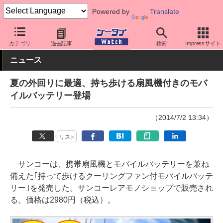
Powered by
Translate
ケータイ Watch
周辺機器/アクセサリー
モバイルバッテリー
カテゴリ
過去記事
検索
Impressサイト
ニュース
夏の外回りに最適、持ち歩ける扇風機付きのモバ
イルバッテリー登場
（2014/7/2 13:34）
リスト
サンコーは、携帯扇風機とモバイルバッテリーを兼ね
備えた｢持って歩けるクーリングファン付モバイルバッテ
リー｣を発売した。サンコーレアモノショップで販売され
る。価格は2980円（税込）。