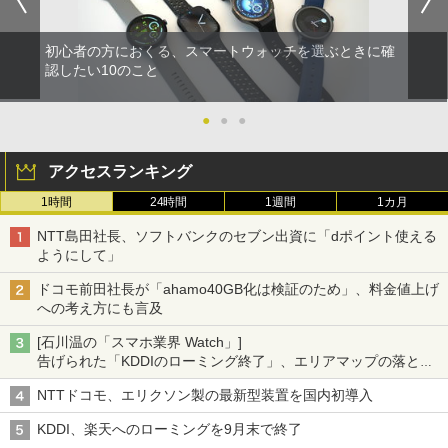
初心者の方におくる、スマートウォッチを選ぶときに確
認したい10のこと
●
●
●
アクセスランキング
1時間
24時間
1週間
1カ月
NTT島田社長、ソフトバンクのセブン出資に「dポイント使える
ようにして」
ドコモ前田社長が「ahamo40GB化は検証のため」、料金値上げ
への考え方にも言及
[石川温の「スマホ業界 Watch」]
告げられた「KDDIのローミング終了」、エリアマップの落とし
穴と楽天モバイルの課題
NTTドコモ、エリクソン製の最新型装置を国内初導入
KDDI、楽天へのローミングを9月末で終了