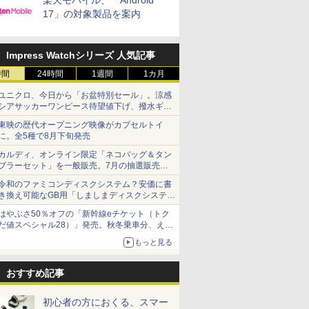
楽天モバイル、「Android
17」の対象製品を案内
Impress Watchシリーズ 人気記事
時間
24時間
1週間
1カ月
ユニクロ、今日から「お盆特別セール」。涼感
シアサッカーワンピース待望値下げ、撥水ギア
ショーツは1990円に
東映の歴代オープニング映像がカプセルトイ
に。全5種で8月下旬発売
カルディ、オンライン限定「ネコバッグ＆タン
ブラーセット」を一般販売。7月の抽選販売の
当選無効分
令和のファミコンディスクシステム？安価に書
き換え可能なGB用「しましまディスクシステ
ム」
はやぶさ50％オフの「新幹線eチケット（トク
だ値スペシャル28）」発売。秋冬乗車分、えき
ねっと限定
もっと見る
おすすめ記事
初心者の方におくる、スマー