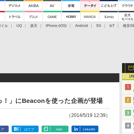
バイル
UQ
楽天
iPhone (iOS)
Android
5G
IoT
格安SI
アクセサリー
業界動向
法人向け
最新技術/その他
1
！」にBeaconを使った企画が登場
（2014/5/19 12:39）
ェア
はてブ
note
LinkedIn