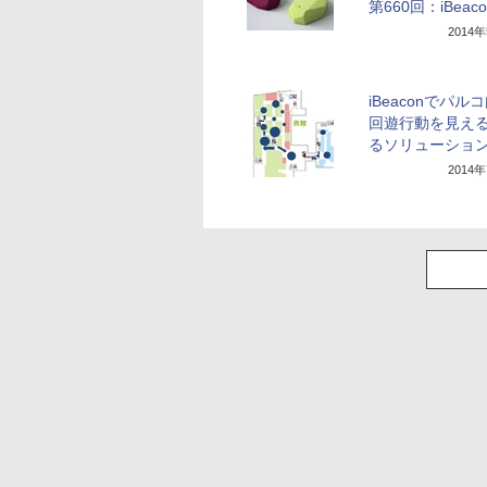
第660回：iBeac
2014
iBeaconでパル
回遊行動を見え
るソリューショ
2014