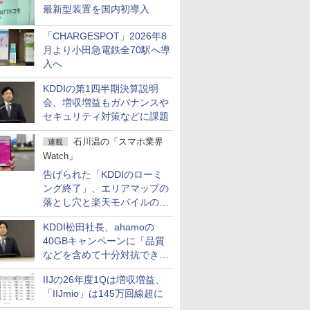
最新型装置を国内初導入
「CHARGESPOT」2026年8
月より小田急電鉄全70駅へ導
入へ
KDDIの第1四半期決算説明
会、増収増益もガバナンスや
セキュリティ対策などに課題
石川温の「スマホ業界
連載
Watch」
告げられた「KDDIのローミ
ング終了」、エリアマップの
落とし穴と楽天モバイルの課
題
KDDI松田社長、ahamoの
40GBキャンペーンに「品質
などを含めて十分対抗でき
る」
IIJの26年度1Qは増収増益、
「IIJmio」は145万回線超に