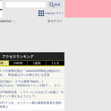
Impress サイト
全カテゴリ
M/MVNO
アクセスランキング
時間
24時間
1週間
1カ月
ドコモ前田社長が「ahamo40GB化は検証のた
め」、料金値上げへの考え方にも言及
[石川温の「スマホ業界 Watch」]
告げられた「KDDIのローミング終了」、エリア
マップの落とし穴と楽天モバイルの課題
NTT島田社長、ソフトバンクのセブン出資に「d
ポイント使えるようにして」
NTTドコモ、エリクソン製の最新型装置を国内
初導入