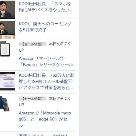
KDDI松田社長、「スマホを
軸にAIデバイス増やしたい」
KDDI、楽天へのローミング
を9月末で終了
本日のPICK
【セール情報】
UP
Amazonサマーセールで
「Kindle」シリーズがセール
KDDI松田社長、762万人に影
響したISP向けメール基盤不
正アクセスで対策をあらため
て説明
本日のPICK
【セール情報】
UP
Amazonで「Motorola moto
g06」と「edge 60」がセー
ル