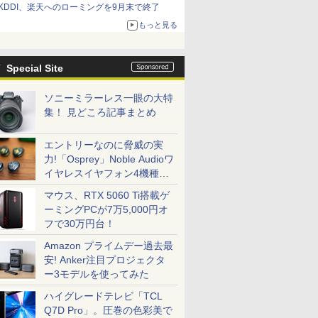
KDDI、楽天へのローミングを9月末で終了
もっと見る
Special Site
ソニーミラーレス一眼の大特
集！ 見どころ記事まとめ
エントリーなのに脅威の実
力!「Osprey」Noble Audioワ
イヤレスイヤフォン4機種を
一気に聴く
マウス、RTX 5060 Ti搭載ゲ
ーミングPCが7万5,000円オ
フで30万円台！
Amazon プライムデー過去最
安! Anker注目プロジェクタ
ー3モデルを使ってみた
ハイグレードテレビ「TCL
Q7D Pro」。圧巻の色彩美で