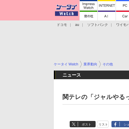
ドコモ
au
ソフトバンク
ワイモ
格安スマホ/SIMフリースマホ
周辺機器/
ケータイ Watch
業界動向
その他
ニュース
関テレの「ジャルやるっ
ポスト
リスト
シ