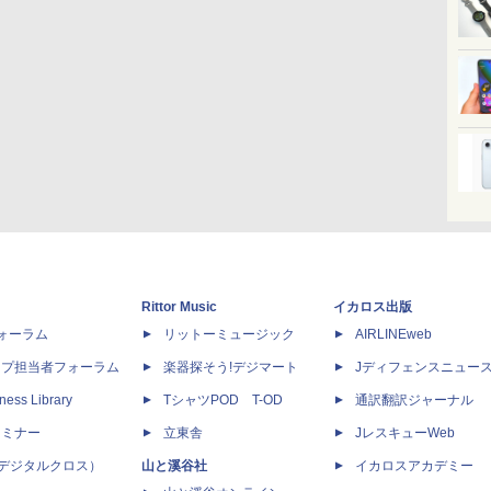
Rittor Music
イカロス出版
dフォーラム
リットーミュージック
AIRLINEweb
ップ担当者フォーラム
楽器探そう!デジマート
Jディフェンスニュー
ness Library
TシャツPOD T-OD
通訳翻訳ジャーナル
セミナー
立東舎
JレスキューWeb
 X（デジタルクロス）
山と溪谷社
イカロスアカデミー