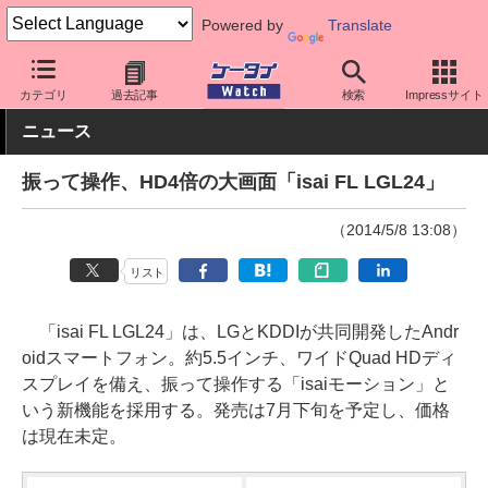
Powered by
Translate
ケータイ Watch
キャリア
au
スマホ・ケータイ
カテゴリ
過去記事
検索
Impressサイト
ニュース
振って操作、HD4倍の大画面「isai FL LGL24」
（2014/5/8 13:08）
リスト
「isai FL LGL24」は、LGとKDDIが共同開発したAndr
oidスマートフォン。約5.5インチ、ワイドQuad HDディ
スプレイを備え、振って操作する「isaiモーション」と
いう新機能を採用する。発売は7月下旬を予定し、価格
は現在未定。