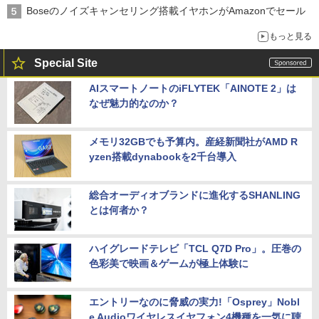
Boseのノイズキャンセリング搭載イヤホンがAmazonでセール
もっと見る
Special Site
AIスマートノートのiFLYTEK「AINOTE 2」は
なぜ魅力的なのか？
メモリ32GBでも予算内。産経新聞社がAMD R
yzen搭載dynabookを2千台導入
総合オーディオブランドに進化するSHANLING
とは何者か？
ハイグレードテレビ「TCL Q7D Pro」。圧巻の
色彩美で映画＆ゲームが極上体験に
エントリーなのに脅威の実力!「Osprey」Nobl
e Audioワイヤレスイヤフォン4機種を一気に聴