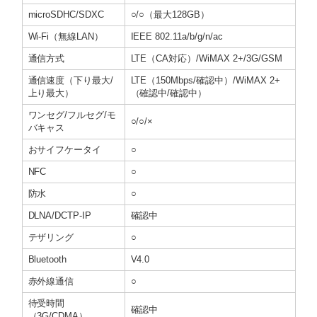
microSDHC/SDXC
○/○（最大128GB）
Wi-Fi（無線LAN）
IEEE 802.11a/b/g/n/ac
通信方式
LTE（CA対応）/WiMAX 2+/3G/GSM
通信速度（下り最大/
LTE（150Mbps/確認中）/WiMAX 2+
上り最大）
（確認中/確認中）
ワンセグ/フルセグ/モ
○/○/×
バキャス
おサイフケータイ
○
NFC
○
防水
○
DLNA/DCTP-IP
確認中
テザリング
○
Bluetooth
V4.0
赤外線通信
○
待受時間
確認中
（3G/CDMA）