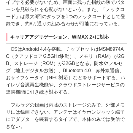
イプする必要がないため、画面に残った指紋の跡でパタ
ーンを見破られる心配がないという。また、「ノックコ
ード」は最大8回のタップを1つのノックコードとして登
録でき、約8万通りの組み合わせが可能になっている。
キャリアアグリゲーション、WiMAX 2+に対応
OSはAndroid 4.4を搭載。チップセットはMSM8974A
C（クアッドコア/2.5GHz駆動）、メモリ（RAM）が2G
B、ストレージ（ROM）が32GBとなる。防水やフルセ
グ（地上デジタル放送）、Bluetooth 4.0、赤外線通信、
おサイフケータイ（NFC対応）などをサポートする。ハ
イレゾ音源再生機能や、クラウドストレージサービスの
連携機能に引き続き対応する。
フルセグの録画は内蔵のストレージのみで、外部メモ
リには録画できない。アンテナはイヤホンジャック端子
にアダプターを装着するタイプで、本体のみでは受信で
きない。