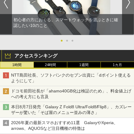
初心者の方におくる、スマートウォッチを選ぶときに確
認したい10のこと
●
●
●
アクセスランキング
1時間
24時間
1週間
1カ月
NTT島田社長、ソフトバンクのセブン出資に「dポイント使える
ようにして」
ドコモ前田社長が「ahamo40GB化は検証のため」、料金値上げ
への考え方にも言及
本日8月7日発売「Galaxy Z Fold8 Ultra/Fold8/Flip8」、カズレー
ザーが驚いた「そば屋のメニュー並みの薄さ」
2026年夏の最新スマホおすすめ11選 GalaxyやXperia、
arrows、AQUOSなど注目機種の特徴は