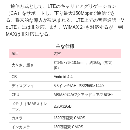
通信方式として、LTEのキャリアアグリゲーション
（CA）をサポートし、下り最大150Mbpsで通信でき
る。将来的な導入が見込まれる、LTE上での音声通話「V
oLTE」には非対応。また、WiMAX 2+も対応するが、Wi
MAXは非対応になる。
主な仕様
項目
内容
約145×76×10.5mm、約160g（暫定
大きさ、重さ
値）
OS
Android 4.4
ディスプレイ
5.5インチ/AH-IPS/2560×1440
CPU
MSM8974AC/クアッドコア/2.5GHz
メモリ（RAM/ストレ
2GB/32GB
ージ）
カメラ
1320万画素 CMOS
インカメラ
130万画素 CMOS