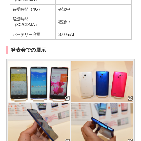
待受時間（4G）
確認中
通話時間
確認中
（3G/CDMA）
バッテリー容量
3000mAh
発表会での展示