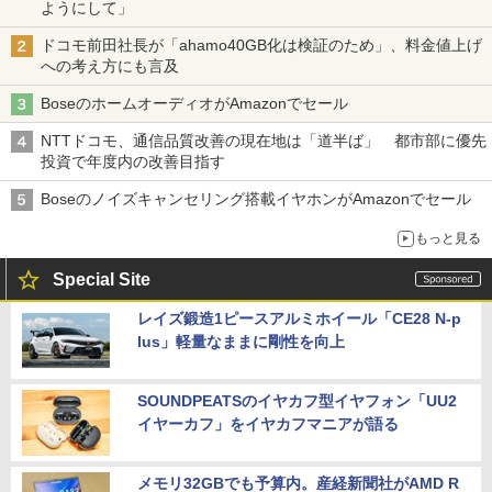
ようにして」
ドコモ前田社長が「ahamo40GB化は検証のため」、料金値上げ
への考え方にも言及
BoseのホームオーディオがAmazonでセール
NTTドコモ、通信品質改善の現在地は「道半ば」 都市部に優先
投資で年度内の改善目指す
Boseのノイズキャンセリング搭載イヤホンがAmazonでセール
もっと見る
Special Site
レイズ鍛造1ピースアルミホイール「CE28 N-p
lus」軽量なままに剛性を向上
SOUNDPEATSのイヤカフ型イヤフォン「UU2
イヤーカフ」をイヤカフマニアが語る
メモリ32GBでも予算内。産経新聞社がAMD R