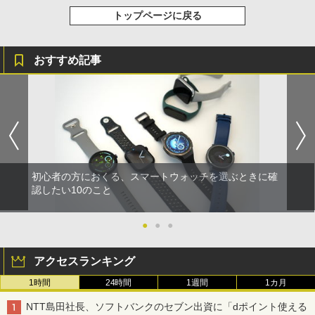
トップページに戻る
おすすめ記事
初心者の方におくる、スマートウォッチを選ぶときに確
認したい10のこと
●
●
●
アクセスランキング
1時間
24時間
1週間
1カ月
NTT島田社長、ソフトバンクのセブン出資に「dポイント使える