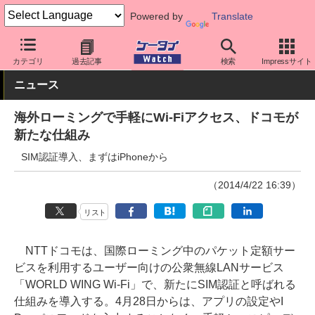
Powered by
Translate
ケータイ Watch
キャリア
ドコモ
アプリ・サービス
カテゴリ
過去記事
検索
Impressサイト
ニュース
海外ローミングで手軽にWi-Fiアクセス、ドコモが
新たな仕組み
SIM認証導入、まずはiPhoneから
（2014/4/22 16:39）
リスト
NTTドコモは、国際ローミング中のパケット定額サー
ビスを利用するユーザー向けの公衆無線LANサービス
「WORLD WING Wi-Fi」で、新たにSIM認証と呼ばれる
仕組みを導入する。4月28日からは、アプリの設定やI