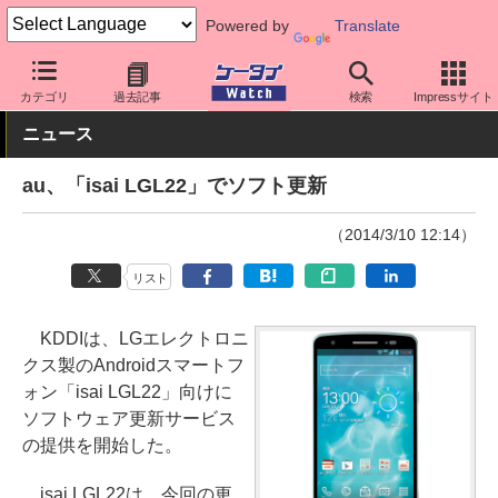
Powered by
Translate
ケータイ Watch
業界動向
海外
カテゴリ
過去記事
検索
Impressサイト
ニュース
au、「isai LGL22」でソフト更新
（2014/3/10 12:14）
リスト
KDDIは、LGエレクトロニ
クス製のAndroidスマートフ
ォン「isai LGL22」向けに
ソフトウェア更新サービス
の提供を開始した。
isai LGL22は、今回の更