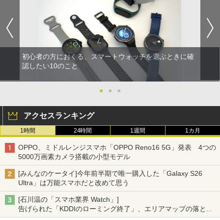
初心者の方におくる、スマートウォッチを選ぶときに確
認したい10のこと
●
●
●
アクセスランキング
1時間
24時間
1週間
1カ月
OPPO、ミドルレンジスマホ「OPPO Reno16 5G」発表 4つの
5000万画素カメラ搭載の小型モデル
[みんなのケータイ]今年前半期で唯一購入した「Galaxy S26
Ultra」は万能スマホだと改めて思う
[石川温の「スマホ業界 Watch」]
告げられた「KDDIのローミング終了」、エリアマップの落とし
穴と楽天モバイルの課題