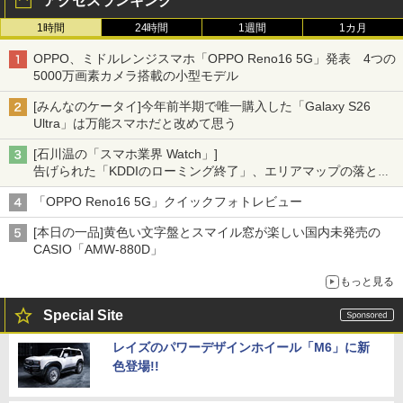
アクセスランキング
1時間
24時間
1週間
1カ月
OPPO、ミドルレンジスマホ「OPPO Reno16 5G」発表 4つの
5000万画素カメラ搭載の小型モデル
[みんなのケータイ]今年前半期で唯一購入した「Galaxy S26
Ultra」は万能スマホだと改めて思う
[石川温の「スマホ業界 Watch」]
告げられた「KDDIのローミング終了」、エリアマップの落とし
穴と楽天モバイルの課題
「OPPO Reno16 5G」クイックフォトレビュー
[本日の一品]黄色い文字盤とスマイル窓が楽しい国内未発売の
CASIO「AMW-880D」
もっと見る
Special Site
レイズのパワーデザインホイール「M6」に新
色登場!!