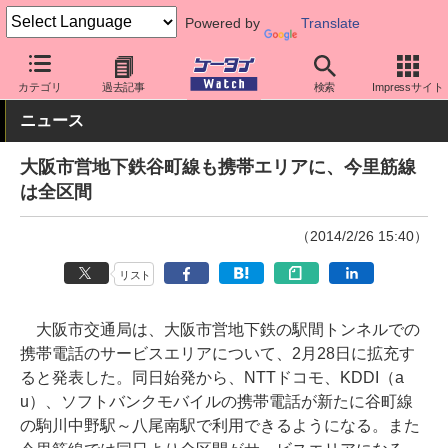
Powered by
Translate
ケータイ Watch
業界動向
その他
カテゴリ
過去記事
検索
Impressサイト
ニュース
大阪市営地下鉄谷町線も携帯エリアに、今里筋線
は全区間
（2014/2/26 15:40）
リスト
大阪市交通局は、大阪市営地下鉄の駅間トンネルでの
携帯電話のサービスエリアについて、2月28日に拡充す
ると発表した。同日始発から、NTTドコモ、KDDI（a
u）、ソフトバンクモバイルの携帯電話が新たに谷町線
の駒川中野駅～八尾南駅で利用できるようになる。また