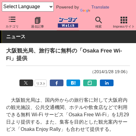
Powered by
Translate
ケータイ Watch
OS
iPhone (iOS)
アプリ・サービス
カテゴリ
過去記事
検索
Impressサイト
ニュース
大阪観光局、旅行客に無料の「Osaka Free Wi-
Fi」提供
（2014/1/28 19:06）
リスト
大阪観光局は、国内外からの旅行客に対して大阪府内
の観光施設、公共交通機関、ホテルや飲食店などで利用
できる無料 Wi-Fi サービス「Osaka Free Wi-Fi」を1月29
日より提供する。また、集客を目的とした観光案内サー
ビス「Osaka Enjoy Rally」も合わせて提供する。