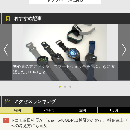
トップページに戻る
おすすめ記事
初心者の方におくる、スマートウォッチを選ぶときに確
認したい10のこと
●
●
●
アクセスランキング
1時間
24時間
1週間
1カ月
ドコモ前田社長が「ahamo40GB化は検証のため」、料金値上げ
への考え方にも言及