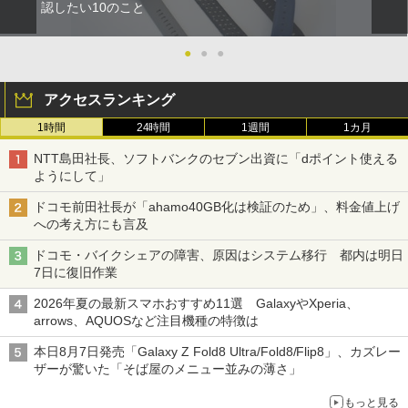
認したい10のこと
●
●
●
アクセスランキング
1時間
24時間
1週間
1カ月
NTT島田社長、ソフトバンクのセブン出資に「dポイント使える
ようにして」
ドコモ前田社長が「ahamo40GB化は検証のため」、料金値上げ
への考え方にも言及
ドコモ・バイクシェアの障害、原因はシステム移行 都内は明日
7日に復旧作業
2026年夏の最新スマホおすすめ11選 GalaxyやXperia、
arrows、AQUOSなど注目機種の特徴は
本日8月7日発売「Galaxy Z Fold8 Ultra/Fold8/Flip8」、カズレー
ザーが驚いた「そば屋のメニュー並みの薄さ」
もっと見る