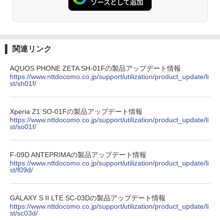
関連リンク
AQUOS PHONE ZETA SH-01Fの製品アップデート情報
https://www.nttdocomo.co.jp/support/utilization/product_update/li
st/sh01f/
Xperia Z1 SO-01Fの製品アップデート情報
https://www.nttdocomo.co.jp/support/utilization/product_update/li
st/so01f/
F-09D ANTEPRIMAの製品アップデート情報
https://www.nttdocomo.co.jp/support/utilization/product_update/li
st/f09d/
GALAXY S II LTE SC-03Dの製品アップデート情報
https://www.nttdocomo.co.jp/support/utilization/product_update/li
st/sc03d/