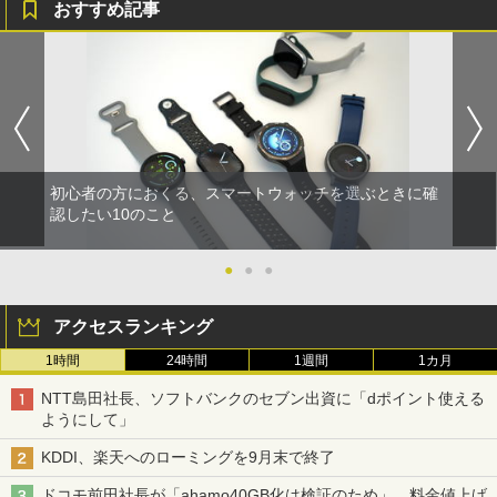
おすすめ記事
初心者の方におくる、スマートウォッチを選ぶときに確
認したい10のこと
●
●
●
アクセスランキング
1時間
24時間
1週間
1カ月
NTT島田社長、ソフトバンクのセブン出資に「dポイント使える
ようにして」
KDDI、楽天へのローミングを9月末で終了
ドコモ前田社長が「ahamo40GB化は検証のため」、料金値上げ