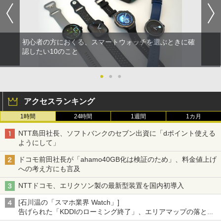
初心者の方におくる、スマートウォッチを選ぶときに確
認したい10のこと
●
●
●
アクセスランキング
1時間
24時間
1週間
1カ月
NTT島田社長、ソフトバンクのセブン出資に「dポイント使える
ようにして」
ドコモ前田社長が「ahamo40GB化は検証のため」、料金値上げ
への考え方にも言及
NTTドコモ、エリクソン製の最新型装置を国内初導入
[石川温の「スマホ業界 Watch」]
告げられた「KDDIのローミング終了」、エリアマップの落とし