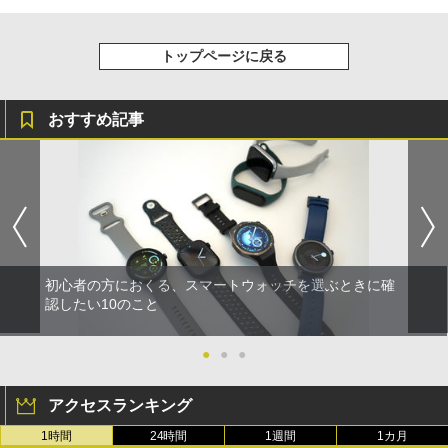
トップページに戻る
おすすめ記事
初心者の方におくる、スマートウォッチを選ぶときに確
認したい10のこと
●
●
●
アクセスランキング
1時間
24時間
1週間
1カ月