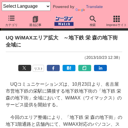
Powered by
Translate
ニュース
カテゴリ
過去記事
検索
Impressサイト
UQ WiMAXエリア拡大 ～地下鉄 栄 森の地下街
全域に
（2013/10/23 12:38）
リスト
UQコミュニケーションズは、10月23日より、名古屋
市営地下鉄の栄駅に隣接する地下鉄地下街の「地下鉄 栄
森の地下街」全域において、WiMAX（ワイマックス）の
サービス提供を開始する。
今回のエリア整備により、「地下鉄 栄 森の地下街」の
地下1階通路と店舗内にて、WiMAX対応のパソコン、ス