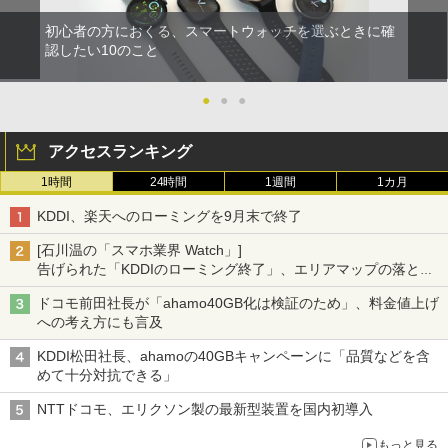
初心者の方におくる、スマートウォッチを選ぶときに確
認したい10のこと
●
●
●
アクセスランキング
1時間
24時間
1週間
1カ月
KDDI、楽天へのローミングを9月末で終了
[石川温の「スマホ業界 Watch」]
告げられた「KDDIのローミング終了」、エリアマップの落とし
穴と楽天モバイルの課題
ドコモ前田社長が「ahamo40GB化は検証のため」、料金値上げ
への考え方にも言及
KDDI松田社長、ahamoの40GBキャンペーンに「品質などを含
めて十分対抗できる」
NTTドコモ、エリクソン製の最新型装置を国内初導入
もっと見る