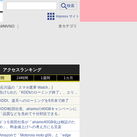
Impress サイト
全カテゴリ
M/MVNO
アクセスランキング
時間
24時間
1週間
1カ月
[石川温の「スマホ業界 Watch」]
告げられた「KDDIのローミング終了」、エリア
マップの落とし穴と楽天モバイルの課題
KDDI、楽天へのローミングを9月末で終了
KDDI松田社長、ahamoの40GBキャンペーンに
「品質などを含めて十分対抗できる」
ドコモ前田社長が「ahamo40GB化は検証のた
め」、料金値上げへの考え方にも言及
Amazonで「Motorola moto g06」と「edge