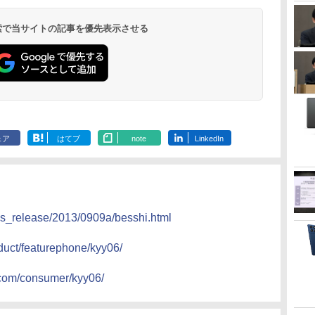
 検索で当サイトの記事を優先表示させる
ェア
はてブ
note
LinkedIn
ws_release/2013/0909a/besshi.html
duct/featurephone/kyy06/
lecom/consumer/kyy06/