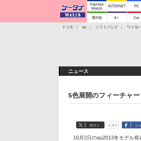
ドコモ
au
ソフトバンク
ワイモ
格安スマホ/SIMフリースマホ
周辺機器/
ニュース
5色展開のフィーチャーフ
ポスト
リスト
シ
10月2日のau2013冬モデ