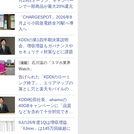
月29日オープン、キャンペー
ンで一部商品が最大20%還元
「CHARGESPOT」2026年8
月より小田急電鉄全70駅へ導
入へ
KDDIの第1四半期決算説明
会、増収増益もガバナンスや
セキュリティ対策などに課題
石川温の「スマホ業界
連載
Watch」
告げられた「KDDIのローミ
ング終了」、エリアマップの
落とし穴と楽天モバイルの課
題
KDDI松田社長、ahamoの
40GBキャンペーンに「品質
などを含めて十分対抗でき
る」
IIJの26年度1Qは増収増益、
「IIJmio」は145万回線超に