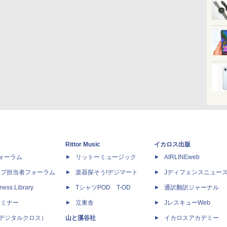
Rittor Music
イカロス出版
dフォーラム
リットーミュージック
AIRLINEweb
ップ担当者フォーラム
楽器探そう!デジマート
Jディフェンスニュー
ness Library
TシャツPOD T-OD
通訳翻訳ジャーナル
セミナー
立東舎
JレスキューWeb
 X（デジタルクロス）
山と溪谷社
イカロスアカデミー