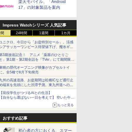
楽天モバイル、「Android
17」の対象製品を案内
Impress Watchシリーズ 人気記事
時間
24時間
1週間
1カ月
ユニクロ、今日から「お盆特別セール」。涼感
シアサッカーワンピース待望値下げ、撥水ギア
ショーツは1990円に
第3期放送記念！ アニメ「薬屋のひとりご
と」第1期・第2期全話を「TVer」にて期間限定
で順次無料配信開始
東映の歴代オープニング映像がカプセルトイ
に。全5種で8月下旬発売
九州の高速道路、お盆期間は松橋ICなど通行止
め端末を先頭にした渋滞予測。東九州道への迂
回は料金調整を実施
【現役学生がつづるAIとの生活】
【自分なら選ばない一日を考えて】 空いた午後
をチャッピーに捧げたら、思わぬ絶景に出会っ
もっと見る
た話
おすすめ記事
初心者の方におくる、スマー