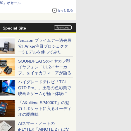
60」がセール
もっと見る
Special Site
Amazon プライムデー過去最
安! Anker注目プロジェクタ
ー3モデルを使ってみた
SOUNDPEATSのイヤカフ型
イヤフォン「UU2イヤーカ
フ」をイヤカフマニアが語る
ハイグレードテレビ「TCL
Q7D Pro」。圧巻の色彩美で
映画＆ゲームが極上体験に
「A&ultima SP4000T」の魅
力！ポケットに入るオーディ
オの醍醐味
AIスマートノートの
iFLYTEK「AINOTE 2」はな