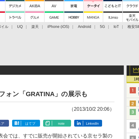
バイル
UQ
楽天
iPhone (iOS)
Android
5G
IoT
格安SI
アクセサリー
業界動向
法人向け
最新技術/その他
1
ォン「GRATINA」の展示も
（2013/10/2 20:06）
ェア
はてブ
note
LinkedIn
ル発表会では、すでに販売が開始されている京セラ製の