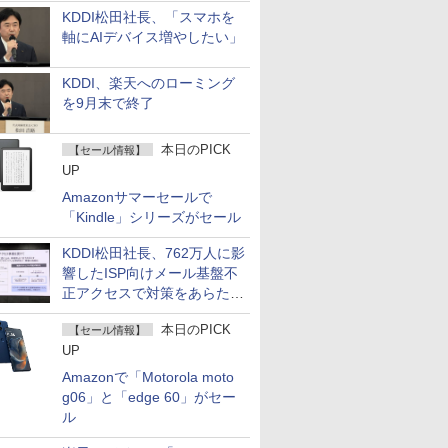
KDDI松田社長、「スマホを
軸にAIデバイス増やしたい」
KDDI、楽天へのローミング
を9月末で終了
本日のPICK
【セール情報】
UP
Amazonサマーセールで
「Kindle」シリーズがセール
KDDI松田社長、762万人に影
響したISP向けメール基盤不
正アクセスで対策をあらため
て説明
本日のPICK
【セール情報】
UP
Amazonで「Motorola moto
g06」と「edge 60」がセー
ル