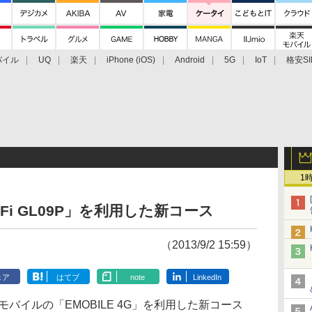
バイル
UQ
楽天
iPhone (iOS)
Android
5G
IoT
格安SI
アクセサリー
業界動向
法人向け
最新技術/その他
1
iFi GL09P」を利用した新コース
（2013/9/2 15:59）
ェア
はてブ
note
LinkedIn
モバイルの「EMOBILE 4G」を利用した新コース