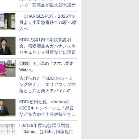
ンで一部商品が最大20%還元
「CHARGESPOT」2026年8
月より小田急電鉄全70駅へ導
入へ
KDDIの第1四半期決算説明
会、増収増益もガバナンスや
セキュリティ対策などに課題
石川温の「スマホ業界
連載
Watch」
告げられた「KDDIのローミ
ング終了」、エリアマップの
落とし穴と楽天モバイルの課
題
KDDI松田社長、ahamoの
40GBキャンペーンに「品質
などを含めて十分対抗でき
る」
IIJの26年度1Qは増収増益、
「IIJmio」は145万回線超に