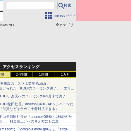
Impress サイト
全カテゴリ
M/MVNO
アクセスランキング
時間
24時間
1週間
1カ月
[石川温の「スマホ業界 Watch」]
告げられた「KDDIのローミング終了」、エリア
マップの落とし穴と楽天モバイルの課題
KDDI、楽天へのローミングを9月末で終了
KDDI松田社長、ahamoの40GBキャンペーンに
「品質などを含めて十分対抗できる」
ドコモ前田社長が「ahamo40GB化は検証のた
め」、料金値上げへの考え方にも言及
Amazonで「Motorola moto g06」と「edge