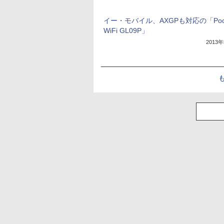
イー・モバイル、AXGPも対応の「Pock
WiFi GL09P」
2013