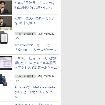
KDDI松田社長、「スマホを
軸にAIデバイス増やしたい」
KDDI、楽天へのローミング
を9月末で終了
本日のPICK
【セール情報】
UP
Amazonサマーセールで
「Kindle」シリーズがセール
KDDI松田社長、762万人に影
響したISP向けメール基盤不
正アクセスで対策をあらため
て説明
本日のPICK
【セール情報】
UP
Amazonで「Motorola moto
g06」と「edge 60」がセー
ル