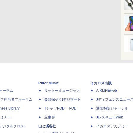
Rittor Music
イカロス出版
dフォーラム
リットーミュージック
AIRLINEweb
ップ担当者フォーラム
楽器探そう!デジマート
Jディフェンスニュー
ness Library
TシャツPOD T-OD
通訳翻訳ジャーナル
セミナー
立東舎
JレスキューWeb
 X（デジタルクロス）
山と溪谷社
イカロスアカデミー