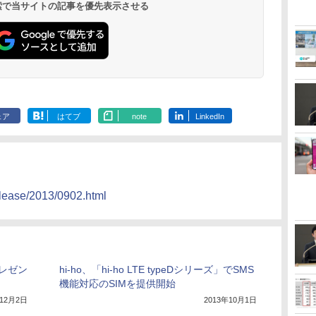
 検索で当サイトの記事を優先表示させる
ェア
はてブ
note
LinkedIn
elease/2013/0902.html
プレゼン
hi-ho、「hi-ho LTE typeDシリーズ」でSMS
機能対応のSIMを提供開始
年12月2日
2013年10月1日