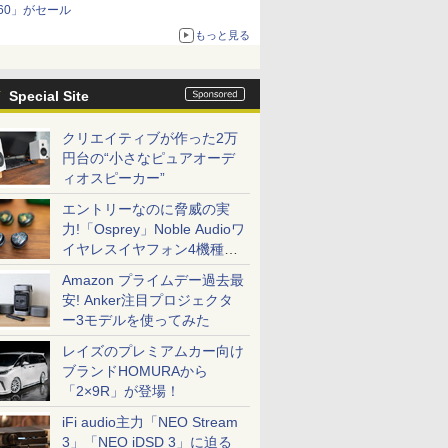
60」がセール
もっと見る
Special Site
クリエイティブが作った2万
円台の“小さなピュアオーデ
ィオスピーカー”
エントリーなのに脅威の実
力!「Osprey」Noble Audioワ
イヤレスイヤフォン4機種を
一気に聴く
Amazon プライムデー過去最
安! Anker注目プロジェクタ
ー3モデルを使ってみた
レイズのプレミアムカー向け
ブランドHOMURAから
「2×9R」が登場！
iFi audio主力「NEO Stream
3」「NEO iDSD 3」に迫る