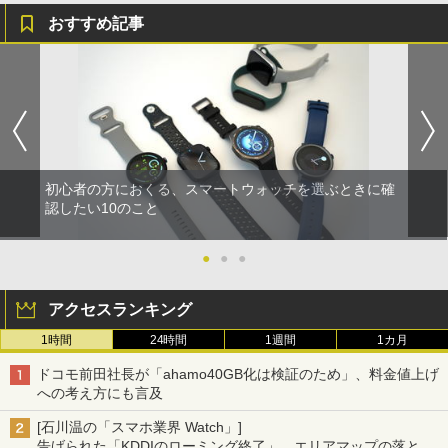
おすすめ記事
初心者の方におくる、スマートウォッチを選ぶときに確
認したい10のこと
●
●
●
アクセスランキング
1時間
24時間
1週間
1カ月
ドコモ前田社長が「ahamo40GB化は検証のため」、料金値上げ
への考え方にも言及
[石川温の「スマホ業界 Watch」]
告げられた「KDDIのローミング終了」、エリアマップの落とし