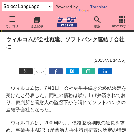
Powered by
Translate
ニュース
カテゴリ
過去記事
検索
Impressサイト
ウィルコムが会社再建、ソフトバンク連結子会社
に
（2013/7/1 14:55）
リスト
ウィルコムは、7月1日、会社更生手続きの終結決定を
受けたと発表した。同社の債務は繰り上げ弁済されてお
り、裁判所と管財人の監督下から晴れてソフトバンクの
連結子会社となった。
ウィルコムは、2009年9月、債務返済期限の延長を求
め、事業再生ADR（産業活力再生特別措置法所定の特定