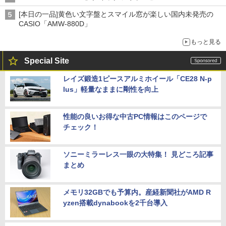
[本日の一品]黄色い文字盤とスマイル窓が楽しい国内未発売の
CASIO「AMW-880D」
もっと見る
Special Site
レイズ鍛造1ピースアルミホイール「CE28 N-p
lus」軽量なままに剛性を向上
性能の良いお得な中古PC情報はこのページで
チェック！
ソニーミラーレス一眼の大特集！ 見どころ記事
まとめ
メモリ32GBでも予算内。産経新聞社がAMD R
yzen搭載dynabookを2千台導入