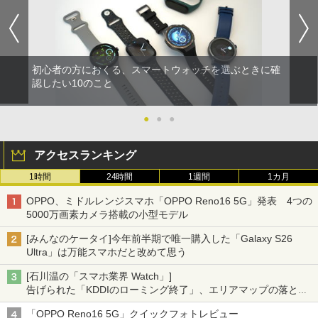
初心者の方におくる、スマートウォッチを選ぶときに確
認したい10のこと
●
●
●
アクセスランキング
1時間
24時間
1週間
1カ月
OPPO、ミドルレンジスマホ「OPPO Reno16 5G」発表 4つの
5000万画素カメラ搭載の小型モデル
[みんなのケータイ]今年前半期で唯一購入した「Galaxy S26
Ultra」は万能スマホだと改めて思う
[石川温の「スマホ業界 Watch」]
告げられた「KDDIのローミング終了」、エリアマップの落とし
穴と楽天モバイルの課題
「OPPO Reno16 5G」クイックフォトレビュー