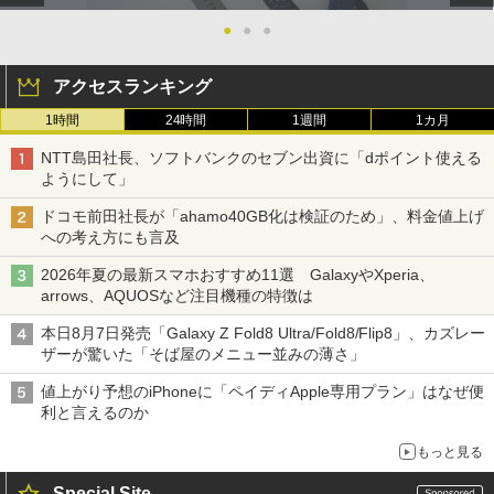
●
●
●
アクセスランキング
1時間
24時間
1週間
1カ月
NTT島田社長、ソフトバンクのセブン出資に「dポイント使える
ようにして」
ドコモ前田社長が「ahamo40GB化は検証のため」、料金値上げ
への考え方にも言及
2026年夏の最新スマホおすすめ11選 GalaxyやXperia、
arrows、AQUOSなど注目機種の特徴は
本日8月7日発売「Galaxy Z Fold8 Ultra/Fold8/Flip8」、カズレー
ザーが驚いた「そば屋のメニュー並みの薄さ」
値上がり予想のiPhoneに「ペイディApple専用プラン」はなぜ便
利と言えるのか
もっと見る
Special Site