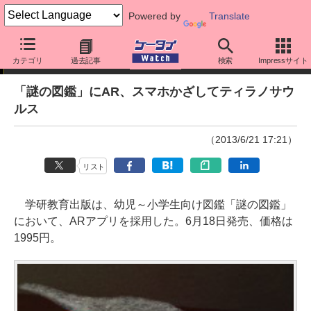
Powered by
Translate
ニュース
カテゴリ
過去記事
検索
Impressサイト
「謎の図鑑」にAR、スマホかざしてティラノサウ
ルス
（2013/6/21 17:21）
リスト
学研教育出版は、幼児～小学生向け図鑑「謎の図鑑」
において、ARアプリを採用した。6月18日発売、価格は
1995円。