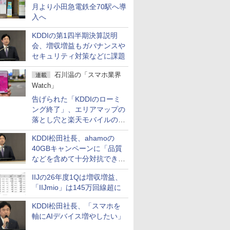
月より小田急電鉄全70駅へ導
入へ
KDDIの第1四半期決算説明
会、増収増益もガバナンスや
セキュリティ対策などに課題
石川温の「スマホ業界
連載
Watch」
告げられた「KDDIのローミ
ング終了」、エリアマップの
落とし穴と楽天モバイルの課
題
KDDI松田社長、ahamoの
40GBキャンペーンに「品質
などを含めて十分対抗でき
る」
IIJの26年度1Qは増収増益、
「IIJmio」は145万回線超に
KDDI松田社長、「スマホを
軸にAIデバイス増やしたい」