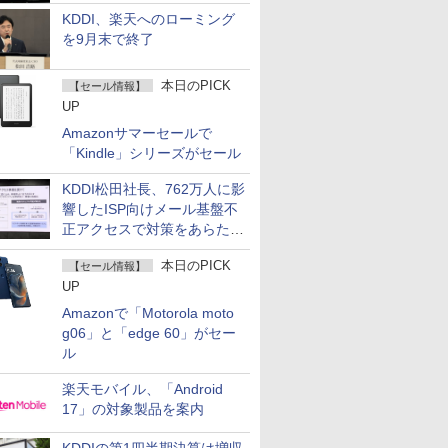
KDDI、楽天へのローミング
を9月末で終了
本日のPICK
【セール情報】
UP
Amazonサマーセールで
「Kindle」シリーズがセール
KDDI松田社長、762万人に影
響したISP向けメール基盤不
正アクセスで対策をあらため
て説明
本日のPICK
【セール情報】
UP
Amazonで「Motorola moto
g06」と「edge 60」がセー
ル
楽天モバイル、「Android
17」の対象製品を案内