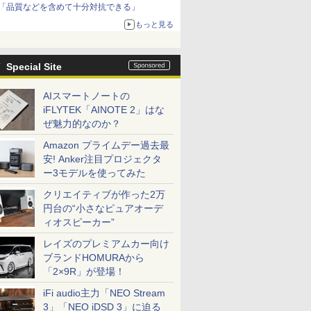
「品質などを含めて十分対抗できる」
もっと見る
Special Site
AIスマートノートの
iFLYTEK「AINOTE 2」はな
ぜ魅力的なのか？
Amazon プライムデー過去最
安! Anker注目プロジェクタ
ー3モデルを使ってみた
クリエイティブが作った2万
円台の“小さなピュアオーデ
ィオスピーカー”
レイズのプレミアムカー向け
ブランドHOMURAから
「2×9R」が登場！
iFi audio主力「NEO Stream
3」「NEO iDSD 3」に迫る