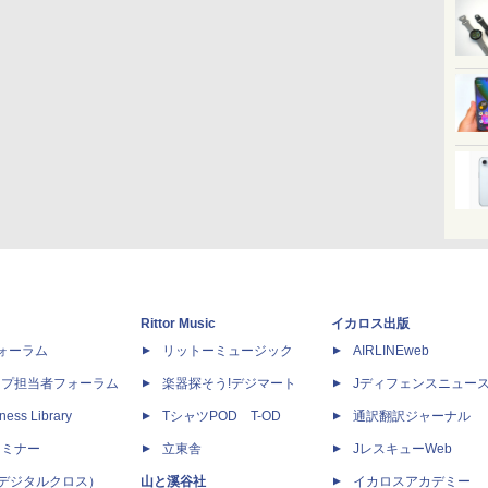
Rittor Music
イカロス出版
dフォーラム
リットーミュージック
AIRLINEweb
ップ担当者フォーラム
楽器探そう!デジマート
Jディフェンスニュー
ness Library
TシャツPOD T-OD
通訳翻訳ジャーナル
セミナー
立東舎
JレスキューWeb
 X（デジタルクロス）
山と溪谷社
イカロスアカデミー