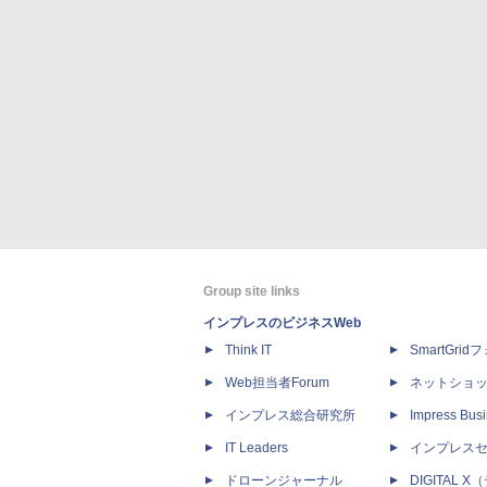
Group site links
インプレスのビジネスWeb
Think IT
SmartGri
Web担当者Forum
ネットショ
インプレス総合研究所
Impress Busi
IT Leaders
インプレス
ドローンジャーナル
DIGITAL