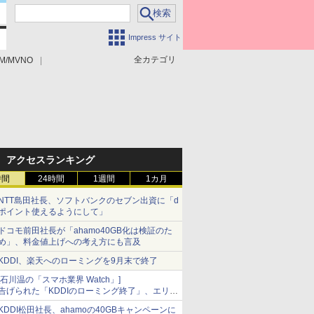
Impress サイト
全カテゴリ
M/MVNO
アクセスランキング
時間
24時間
1週間
1カ月
NTT島田社長、ソフトバンクのセブン出資に「d
ポイント使えるようにして」
ドコモ前田社長が「ahamo40GB化は検証のた
め」、料金値上げへの考え方にも言及
KDDI、楽天へのローミングを9月末で終了
[石川温の「スマホ業界 Watch」]
告げられた「KDDIのローミング終了」、エリア
マップの落とし穴と楽天モバイルの課題
KDDI松田社長、ahamoの40GBキャンペーンに