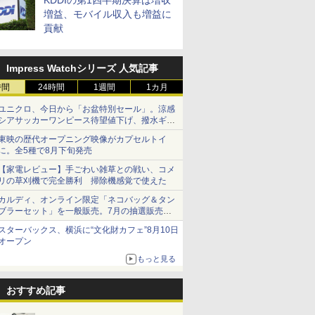
KDDIの第1四半期決算は増収
増益、モバイル収入も増益に
貢献
Impress Watchシリーズ 人気記事
時間
24時間
1週間
1カ月
ユニクロ、今日から「お盆特別セール」。涼感
シアサッカーワンピース待望値下げ、撥水ギア
ショーツは1990円に
東映の歴代オープニング映像がカプセルトイ
に。全5種で8月下旬発売
【家電レビュー】手ごわい雑草との戦い、コメ
リの草刈機で完全勝利 掃除機感覚で使えた
カルディ、オンライン限定「ネコバッグ＆タン
ブラーセット」を一般販売。7月の抽選販売の
当選無効分
スターバックス、横浜に“文化財カフェ”8月10日
オープン
もっと見る
おすすめ記事