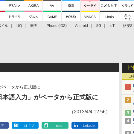
バイル
UQ
楽天
iPhone (iOS)
Android
5G
IoT
格安SI
アクセサリー
業界動向
法人向け
最新技術/その他
1
力」がベータから正式版に
gle日本語入力」がベータから正式版に
（2013/4/4 12:56）
ェア
はてブ
note
LinkedIn