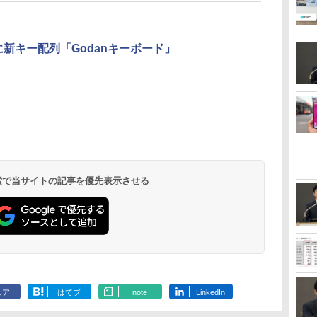
に新キー配列「Godanキーボード」
 検索で当サイトの記事を優先表示させる
ェア
はてブ
note
LinkedIn