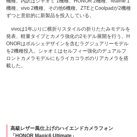
機種。内訳はシャオミ 1機種、HONOR 2機種、realme 1
機種、vivo 2機種、その他6機種。ZTEとCoolpadが2機種
ずつと意欲的に新製品を投入している。
vivoは1年ぶりに横折りスタイルの折りたたみモデルを
発表、軽量タイプとカメラ強化の2モデル展開を行う。H
ONORはポルシェデザインを含むラグジュアリーモデル
を2機種投入。シャオミはセルフィー強化のデュアルフ
ロントカメラモデルにもライカコラボのリアカメラを搭
載した。
高級レザー風仕上げのハイエンドカメラフォン
「HONOR Magic6 Ultimate」