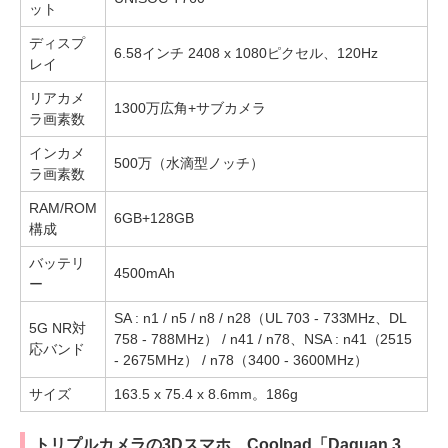
ット
ディスプ
6.58インチ 2408 x 1080ピクセル、120Hz
レイ
リアカメ
1300万広角+サブカメラ
ラ画素数
インカメ
500万（水滴型ノッチ）
ラ画素数
RAM/ROM
6GB+128GB
構成
バッテリ
4500mAh
ー
SA : n1 / n5 / n8 / n28（UL 703 - 733MHz、DL
5G NR対
758 - 788MHz） / n41 / n78、NSA : n41（2515
応バンド
- 2675MHz） / n78（3400 - 3600MHz）
サイズ
163.5 x 75.4 x 8.6mm。186g
トリプルカメラの3Dスマホ、Coolpad「Daguan 3