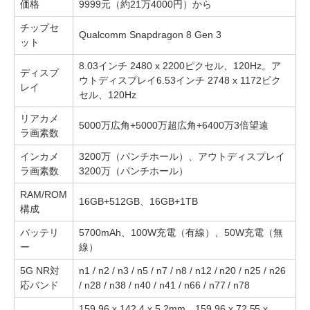
価格
9999元（約21万4000円）から
チップセ
Qualcomm Snapdragon 8 Gen 3
ット
8.03インチ 2480 x 2200ピクセル、120Hz。ア
ディスプ
ウトディスプレイ6.53インチ 2748 x 1172ピク
レイ
セル、120Hz
リアカメ
5000万広角+5000万超広角+6400万3倍望遠
ラ画素数
インカメ
3200万（パンチホール）、アウトディスプレイ
ラ画素数
3200万（パンチホール）
RAM/ROM
16GB+512GB、16GB+1TB
構成
バッテリ
5700mAh、100W充電（有線）、50W充電（無
ー
線）
5G NR対
n1 / n2 / n3 / n5 / n7 / n8 / n12 / n20 / n25 / n26
応バンド
/ n28 / n38 / n40 / n41 / n66 / n77 / n78
159.96 x 142.4 x 5.2mm。159.96 x 72.55 x