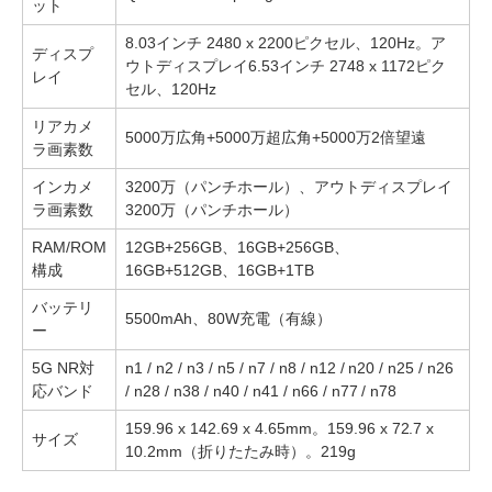
ット
8.03インチ 2480 x 2200ピクセル、120Hz。ア
ディスプ
ウトディスプレイ6.53インチ 2748 x 1172ピク
レイ
セル、120Hz
リアカメ
5000万広角+5000万超広角+5000万2倍望遠
ラ画素数
インカメ
3200万（パンチホール）、アウトディスプレイ
ラ画素数
3200万（パンチホール）
RAM/ROM
12GB+256GB、16GB+256GB、
構成
16GB+512GB、16GB+1TB
バッテリ
5500mAh、80W充電（有線）
ー
5G NR対
n1 / n2 / n3 / n5 / n7 / n8 / n12 / n20 / n25 / n26
応バンド
/ n28 / n38 / n40 / n41 / n66 / n77 / n78
159.96 x 142.69 x 4.65mm。159.96 x 72.7 x
サイズ
10.2mm（折りたたみ時）。219g