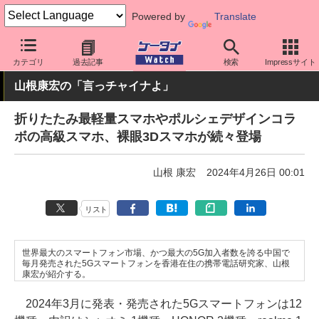
Powered by
Translate
ケータイ Watch
OS
Android
シャオミ
カテゴリ
過去記事
検索
Impressサイト
山根康宏の「言っチャイナよ」
折りたたみ最軽量スマホやポルシェデザインコラ
ボの高級スマホ、裸眼3Dスマホが続々登場
山根 康宏
2024年4月26日 00:01
リスト
世界最大のスマートフォン市場、かつ最大の5G加入者数を誇る中国で
毎月発売された5Gスマートフォンを香港在住の携帯電話研究家、山根
康宏が紹介する。
2024年3月に発表・発売された5Gスマートフォンは12