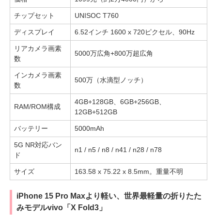
チップセット
UNISOC T760
ディスプレイ
6.52インチ 1600 x 720ピクセル、90Hz
リアカメラ画素
5000万広角+800万超広角
数
インカメラ画素
500万（水滴型ノッチ）
数
4GB+128GB、6GB+256GB、
RAM/ROM構成
12GB+512GB
バッテリー
5000mAh
5G NR対応バン
n1 / n5 / n8 / n41 / n28 / n78
ド
サイズ
163.58 x 75.22 x 8.5mm。重量不明
iPhone 15 Pro Maxより軽い、世界最軽量の折りたた
みモデルvivo「X Fold3」