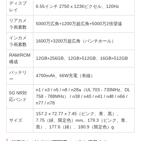
ディスプ
6.55インチ 2750 x 1236ピクセル、120Hz
レイ
リアカメ
5000万広角+1200万超広角+5000万2倍望遠
ラ画素数
インカメ
1600万+3200万超広角（パンチホール）
ラ画素数
RAM/ROM
12GB+256GB、12GB+512GB、16GB+512GB
構成
バッテリ
4700mAh、66W充電（有線）
ー
n1 / n3 / n5 / n8 / n28a（UL 703 - 733MHz、DL
5G NR対
758 - 788MHz） / n38 / n40 / n41 / n48 / n66 /
応バンド
n77 / n78
157.2 x 72.77 x 7.45（ピンク、青、黒）、
サイズ
7.75（緑、限定色）mm。179.3（ピンク、青、
黒）、177.6（緑）、180.9（限定色）g