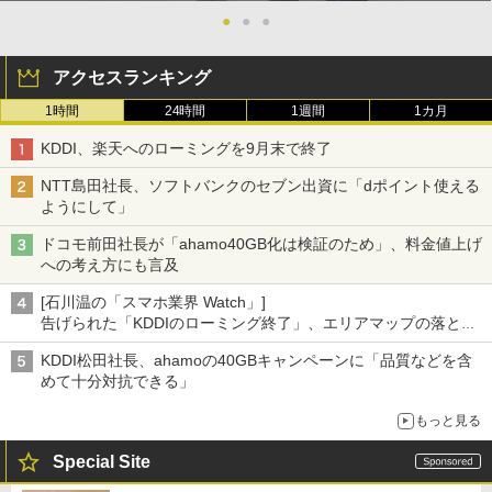
●
●
●
アクセスランキング
1時間
24時間
1週間
1カ月
KDDI、楽天へのローミングを9月末で終了
NTT島田社長、ソフトバンクのセブン出資に「dポイント使える
ようにして」
ドコモ前田社長が「ahamo40GB化は検証のため」、料金値上げ
への考え方にも言及
[石川温の「スマホ業界 Watch」]
告げられた「KDDIのローミング終了」、エリアマップの落とし
穴と楽天モバイルの課題
KDDI松田社長、ahamoの40GBキャンペーンに「品質などを含
めて十分対抗できる」
もっと見る
Special Site