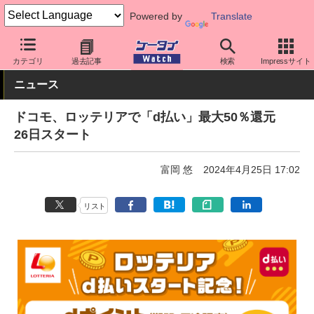
Powered by
Translate
ケータイ Watch
キャリア
ドコモ
アプリ・サービス
カテゴリ
過去記事
検索
Impressサイト
ニュース
ドコモ、ロッテリアで「d払い」最大50％還元
26日スタート
富岡 悠
2024年4月25日 17:02
リスト