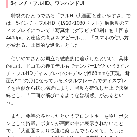
5インチ・フルHD、ワンハンドUI
特徴のひとつである「フルHD大画面と使いやすさ」で
は、5インチ・フルHD（1920×1080ドット）解像度のデ
ィスプレイについて「写真集（グラビア印刷）を上回る
443dpi」と密度の高さをアピールし、「スマホの使い方
が変わる、圧倒的な進化」とした。
使いやすさとの両立も徹底的に追求したといい、具体
的には、ドコモの春モデルもでナンバー1だという5イン
チ・フルHDディスプレイのモデルで幅68mmを実現。断
面が“コ”の形になっているメタルフレームでディスプレ
イを両側から挟む構造により、強度を確保した上で挟額
縁とし、「画面が飛び出るような臨場感」があるとい
う。
また、要望の多かったというフロントキーを物理ボタ
ンとして搭載。ボタンが画面の中に表示されないこと
で、「大画面をより快適に楽しんでもらえる」とした。