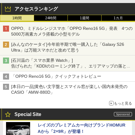
アクセスランキング
1時間
24時間
1週間
1カ月
OPPO、ミドルレンジスマホ「OPPO Reno16 5G」発表 4つの
5000万画素カメラ搭載の小型モデル
[みんなのケータイ]今年前半期で唯一購入した「Galaxy S26
Ultra」は万能スマホだと改めて思う
[石川温の「スマホ業界 Watch」]
告げられた「KDDIのローミング終了」、エリアマップの落とし
穴と楽天モバイルの課題
「OPPO Reno16 5G」クイックフォトレビュー
[本日の一品]黄色い文字盤とスマイル窓が楽しい国内未発売の
CASIO「AMW-880D」
もっと見る
Special Site
レイズのプレミアムカー向けブランドHOMUR
Aから「2×9R」が登場！