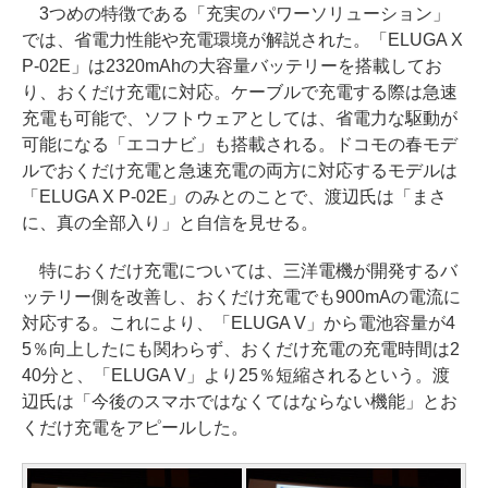
3つめの特徴である「充実のパワーソリューション」
では、省電力性能や充電環境が解説された。「ELUGA X
P-02E」は2320mAhの大容量バッテリーを搭載してお
り、おくだけ充電に対応。ケーブルで充電する際は急速
充電も可能で、ソフトウェアとしては、省電力な駆動が
可能になる「エコナビ」も搭載される。ドコモの春モデ
ルでおくだけ充電と急速充電の両方に対応するモデルは
「ELUGA X P-02E」のみとのことで、渡辺氏は「まさ
に、真の全部入り」と自信を見せる。
特におくだけ充電については、三洋電機が開発するバ
ッテリー側を改善し、おくだけ充電でも900mAの電流に
対応する。これにより、「ELUGA V」から電池容量が4
5％向上したにも関わらず、おくだけ充電の充電時間は2
40分と、「ELUGA V」より25％短縮されるという。渡
辺氏は「今後のスマホではなくてはならない機能」とお
くだけ充電をアピールした。