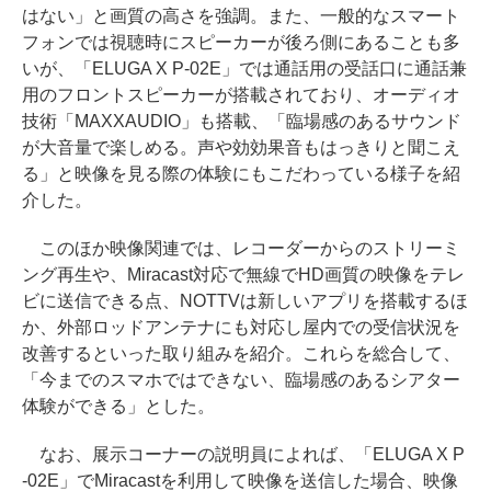
はない」と画質の高さを強調。また、一般的なスマート
フォンでは視聴時にスピーカーが後ろ側にあることも多
いが、「ELUGA X P-02E」では通話用の受話口に通話兼
用のフロントスピーカーが搭載されており、オーディオ
技術「MAXXAUDIO」も搭載、「臨場感のあるサウンド
が大音量で楽しめる。声や効効果音もはっきりと聞こえ
る」と映像を見る際の体験にもこだわっている様子を紹
介した。
このほか映像関連では、レコーダーからのストリーミ
ング再生や、Miracast対応で無線でHD画質の映像をテレ
ビに送信できる点、NOTTVは新しいアプリを搭載するほ
か、外部ロッドアンテナにも対応し屋内での受信状況を
改善するといった取り組みを紹介。これらを総合して、
「今までのスマホではできない、臨場感のあるシアター
体験ができる」とした。
なお、展示コーナーの説明員によれば、「ELUGA X P
-02E」でMiracastを利用して映像を送信した場合、映像