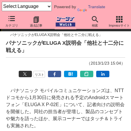
Powered by
Translate
ニュース
カテゴリ
過去記事
検索
Impressサイト
パナソニックがELUGA X説明会「他社と十二分に戦える」
パナソニックがELUGA X説明会「他社と十二分に
戦える」
（2013/1/23 15:04）
リスト
パナソニック モバイルコミュニケーションズは、NTT
ドコモから1月30日に発売される予定のAndroidスマート
フォン「ELUGA X P-02E」について、記者向けの説明会
を開催した。同社の担当者が登壇し、製品のコンセプト
や魅力を語ったほか、展示コーナーではタッチ＆トライ
も実施された。