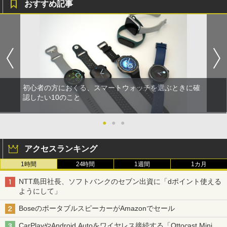
おすすめ記事
初心者の方におくる、スマートウォッチを選ぶときに確
認したい10のこと
●
●
●
アクセスランキング
1時間
24時間
1週間
1カ月
NTT島田社長、ソフトバンクのセブン出資に「dポイント使える
ようにして」
BoseのポータブルスピーカーがAmazonでセール
CarPlayやAndroid Autoをワイヤレス接続する「Ottocast Mini