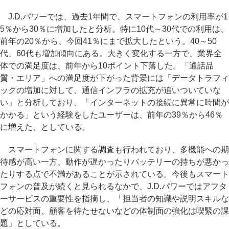
J.D.パワーでは、過去1年間で、スマートフォンの利用率が1
5％から30％に増加したと分析。特に10代～30代での利用は、
前年の20％から、今回41％にまで拡大したという。40～50
代、60代も増加傾向にある。大きく変化する一方で、業界全
体での満足度は、前年から10ポイント下落した。「通話品
質・エリア」への満足度が下がった背景には「データトラフィ
ックの増加に対して、通信インフラの拡充が追いついていな
い」と分析しており、「インターネットの接続に異常に時間が
かかる」という経験をしたユーザーは、前年の39％から46％
に増えた、としている。
スマートフォンに関する調査も行われており、多機能への期
待感が高い一方、動作が遅かったりバッテリーの持ちが悪かっ
たりする点で不満があることが示されている。今後もスマート
フォンの普及が続くと見られるなかで、J.D.パワーではアフタ
ーサービスの重要性を指摘し、「担当者の知識や説明スキルな
どの応対面、顧客を待たせないなどの体制面の強化は喫緊の課
題」としている。