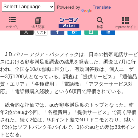
Powered by
Translate
国内携帯サービスの満足度トップはau、全体の満足度は低下
カテゴリ
過去記事
検索
Impressサイト
リスト
J.D.パワー アジア・パシフィックは、日本の携帯電話サービ
スにおける顧客満足度調査の結果を発表した。調査は7月に行
われ、全国を10の地域に区分し、有効回答数は、個人ユーザ
ー3万1200人となっている。調査は「提供サービス」「通信品
質・エリア」「各種費用」「電話機」「アフターサービス対
応」「電話機購入経験」という6項目で評価されている。
総合的な評価では、auが顧客満足度のトップとなった。昨
年2位のauは今回、「各種費用」「提供サービス」で高く評価
された。続く2位は、9ポイント差でNTTドコモとなり、継い
で3位はソフトバンクモバイルで、1位のauとの差は33ポイン
トとなる。