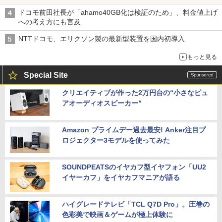
ドコモ前田社長が「ahamo40GB化は検証のため」、料金値上げ
への考え方にも言及
NTTドコモ、エリクソン製の最新型装置を国内初導入
もっと見る
Special Site
クリエイティブが作った2万円台の“小さなピュ
アオーディオスピーカー”
Amazon プライムデー過去最安! Anker注目プ
ロジェクター3モデルを使ってみた
SOUNDPEATSのイヤカフ型イヤフォン「UU2
イヤーカフ」をイヤカフマニアが語る
ハイグレードテレビ「TCL Q7D Pro」。圧巻の
色彩美で映画＆ゲームが極上体験に