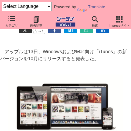
Powered by
Translate
アップル、新しい「iTunes」を10月公開～UI刷新、iCloud連携強化
カテゴリ
過去記事
検索
Impressサイト
リスト
アップルは13日、WindowsおよびMac向け「iTunes」の新
バージョンを10月にリリースすると発表した。