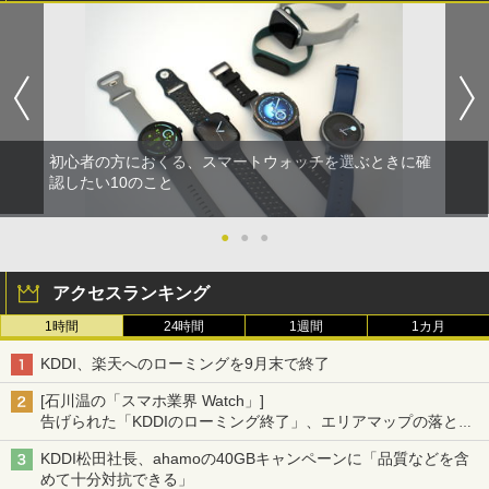
初心者の方におくる、スマートウォッチを選ぶときに確
認したい10のこと
●
●
●
アクセスランキング
1時間
24時間
1週間
1カ月
KDDI、楽天へのローミングを9月末で終了
[石川温の「スマホ業界 Watch」]
告げられた「KDDIのローミング終了」、エリアマップの落とし
穴と楽天モバイルの課題
KDDI松田社長、ahamoの40GBキャンペーンに「品質などを含
めて十分対抗できる」