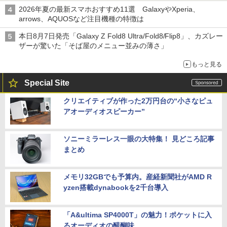
2026年夏の最新スマホおすすめ11選 GalaxyやXperia、
arrows、AQUOSなど注目機種の特徴は
本日8月7日発売「Galaxy Z Fold8 Ultra/Fold8/Flip8」、カズレー
ザーが驚いた「そば屋のメニュー並みの薄さ」
もっと見る
Special Site
クリエイティブが作った2万円台の“小さなピュ
アオーディオスピーカー”
ソニーミラーレス一眼の大特集！ 見どころ記事
まとめ
メモリ32GBでも予算内。産経新聞社がAMD R
yzen搭載dynabookを2千台導入
「A&ultima SP4000T」の魅力！ポケットに入
るオーディオの醍醐味