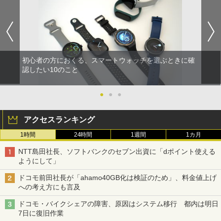
初心者の方におくる、スマートウォッチを選ぶときに確
認したい10のこと
●
●
●
アクセスランキング
1時間
24時間
1週間
1カ月
NTT島田社長、ソフトバンクのセブン出資に「dポイント使える
ようにして」
ドコモ前田社長が「ahamo40GB化は検証のため」、料金値上げ
への考え方にも言及
ドコモ・バイクシェアの障害、原因はシステム移行 都内は明日
7日に復旧作業