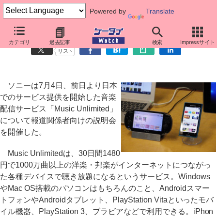
Powered by
Translate
ソニー、「Music Unlimited」を報道関係者向けに披露
カテゴリ
過去記事
検索
Impressサイト
リスト
ソニーは7月4日、前日より日本
でのサービス提供を開始した音楽
配信サービス「Music Unlimited」
について報道関係者向けの説明会
を開催した。
Music Unlimitedは、30日間1480
円で1000万曲以上の洋楽・邦楽がインターネットにつながっ
た各種デバイスで聴き放題になるというサービス。Windows
やMac OS搭載のパソコンはもちろんのこと、Androidスマー
トフォンやAndroidタブレット、PlayStation Vitaといったモバ
イル機器、PlayStation 3、ブラビアなどで利用できる。iPhon