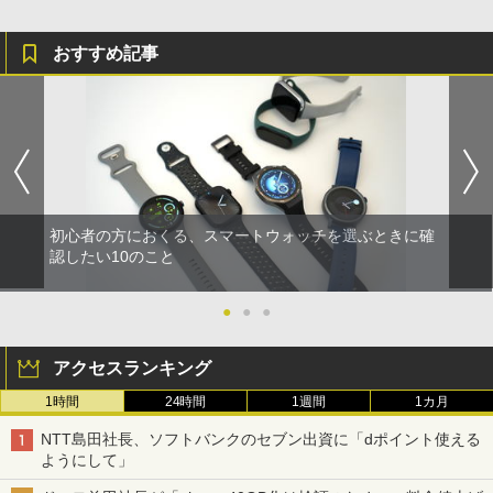
おすすめ記事
初心者の方におくる、スマートウォッチを選ぶときに確
認したい10のこと
●
●
●
アクセスランキング
1時間
24時間
1週間
1カ月
NTT島田社長、ソフトバンクのセブン出資に「dポイント使える
ようにして」