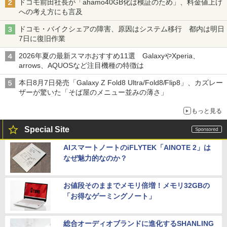
ドコモ前田社長が「ahamo40GB化は検証のため」、料金値上げ
への考え方にも言及
ドコモ・バイクシェアの障害、原因はシステム移行 都内は明日
7日に復旧作業
2026年夏の最新スマホおすすめ11選 GalaxyやXperia、
arrows、AQUOSなど注目機種の特徴は
本日8月7日発売「Galaxy Z Fold8 Ultra/Fold8/Flip8」、カズレー
ザーが驚いた「そば屋のメニュー並みの薄さ」
もっと見る
Special Site
AIスマートノートのiFLYTEK「AINOTE 2」は
なぜ魅力的なのか？
お値段そのままでメモリ倍増！メモリ32GBの
「お得なゲーミングノート」
総合オーディオブランドに進化するSHANLING