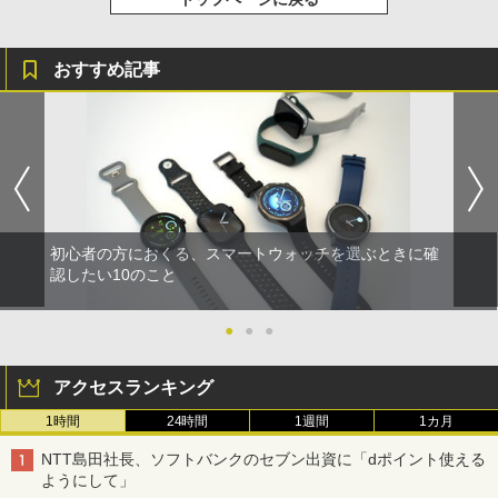
おすすめ記事
初心者の方におくる、スマートウォッチを選ぶときに確
認したい10のこと
●
●
●
アクセスランキング
1時間
24時間
1週間
1カ月
NTT島田社長、ソフトバンクのセブン出資に「dポイント使える
ようにして」