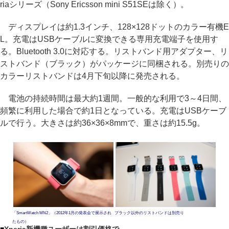
riaシリーズ（Sony Ericsson mini S51SEは除く）。
ディスプレイは約1.3インチ、128×128ドットのカラー有機E
L。充電はUSBケーブルに変換できる専用充電端子を使用す
る。Bluetooth 3.0に対応する。リストバンド用アダプター、リ
ストバンド（ブラック）がパッケージに同梱される。別売りの
カラーリストバンドは4月下旬以降に発売される。
電池の持続時間は最大約1週間。一般的な利用で3～4日間、
頻繁に利用した場合で約1日となっている。充電はUSBケーブ
ルで行う。大きさは約36×36×8mmで、重さは約15.5g。
「SmartWatch MN2」（2012年1月の発表会で展示され
ブラック以外のリストバンドは別売り
たもの）