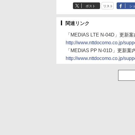
ポスト
リスト
シ
関連リンク
「MEDIAS LTE N-04D」更新
http://www.nttdocomo.co.jp/suppor
「MEDIAS PP N-01D」更新案
http://www.nttdocomo.co.jp/suppor