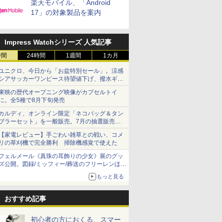
楽天モバイル、「Android
17」の対象製品を案内
Impress Watchシリーズ 人気記事
時間
24時間
1週間
1カ月
ユニクロ、今日から「お盆特別セール」。涼感
シアサッカーワンピース待望値下げ、撥水ギア
ショーツは1990円に
東映の歴代オープニング映像がカプセルトイ
に。全5種で8月下旬発売
カルディ、オンライン限定「ネコバッグ＆タン
ブラーセット」を一般販売。7月の抽選販売の
当選無効分
【家電レビュー】手ごわい雑草との戦い、コメ
リの草刈機で完全勝利 掃除機感覚で使えた
フェルメール《真珠の耳飾りの少女》展のグッ
ズ公開。図録/ミッフィー/葬送のフリーレンほ
か、注目ブランドコラボが実現
もっと見る
おすすめ記事
初心者の方におくる、スマー