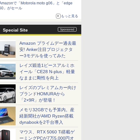
Amazonで「Motorola moto g06」と「edge
60」がセール
もっと見る
Special Site
Amazon プライムデー過去最
安! Anker注目プロジェクタ
ー3モデルを使ってみた
レイズ鍛造1ピースアルミホ
イール「CE28 N-plus」軽量
なままに剛性を向上
レイズのプレミアムカー向け
ブランドHOMURAから
「2×9R」が登場！
メモリ32GBでも予算内。産
経新聞社がAMD Ryzen搭載
dynabookを2千台導入
マウス、RTX 5060 Ti搭載ゲ
ーミングPCが7万5,000円オ