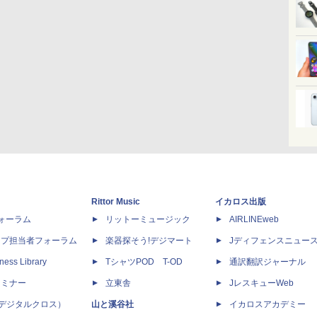
Rittor Music
イカロス出版
dフォーラム
リットーミュージック
AIRLINEweb
ップ担当者フォーラム
楽器探そう!デジマート
Jディフェンスニュー
ness Library
TシャツPOD T-OD
通訳翻訳ジャーナル
セミナー
立東舎
JレスキューWeb
 X（デジタルクロス）
山と溪谷社
イカロスアカデミー