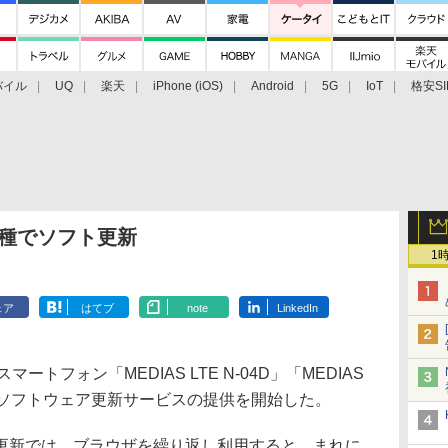
バイル
UQ
楽天
iPhone (iOS)
Android
5G
IoT
格安SI
アクセサリー
業界動向
法人向け
最新技術/その他
機種でソフト更新
1
ェア
はてブ
note
LinkedIn
トフォン「MEDIAS LTE N-04D」「MEDIAS
て、ソフトウェア更新サービスの提供を開始した。
新では、ブラウザを繰り返し利用すると、まれに