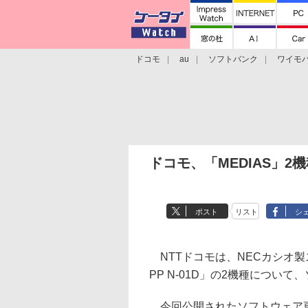
ドコモ
au
ソフトバンク
ワイモ
格安スマホ/SIMフリースマホ
周辺機器/
ドコモ、「MEDIAS」2
ポスト
リスト
シ
NTTドコモは、NECカシオ製スマー
PP N-01D」の2機種につい
今回公開されたソフトウェア更