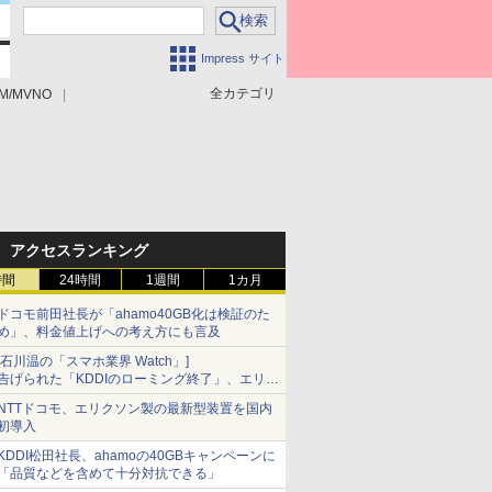
Impress サイト
全カテゴリ
M/MVNO
アクセスランキング
時間
24時間
1週間
1カ月
ドコモ前田社長が「ahamo40GB化は検証のた
め」、料金値上げへの考え方にも言及
[石川温の「スマホ業界 Watch」]
告げられた「KDDIのローミング終了」、エリア
マップの落とし穴と楽天モバイルの課題
NTTドコモ、エリクソン製の最新型装置を国内
初導入
KDDI松田社長、ahamoの40GBキャンペーンに
「品質などを含めて十分対抗できる」