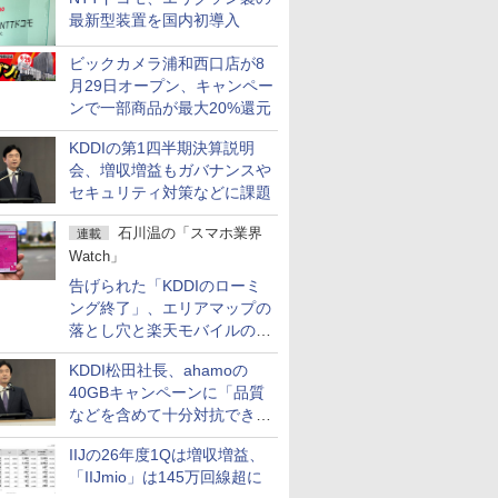
最新型装置を国内初導入
ビックカメラ浦和西口店が8
月29日オープン、キャンペー
ンで一部商品が最大20%還元
KDDIの第1四半期決算説明
会、増収増益もガバナンスや
セキュリティ対策などに課題
石川温の「スマホ業界
連載
Watch」
告げられた「KDDIのローミ
ング終了」、エリアマップの
落とし穴と楽天モバイルの課
題
KDDI松田社長、ahamoの
40GBキャンペーンに「品質
などを含めて十分対抗でき
る」
IIJの26年度1Qは増収増益、
「IIJmio」は145万回線超に