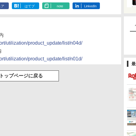
ェア
はてブ
note
LinkedIn
案内
t/utilization/product_update/list/n04d/
内
t/utilization/product_update/list/n01d/
最
トップページに戻る