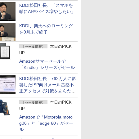
KDDI松田社長、「スマホを
軸にAIデバイス増やしたい」
KDDI、楽天へのローミング
を9月末で終了
本日のPICK
【セール情報】
UP
Amazonサマーセールで
「Kindle」シリーズがセール
KDDI松田社長、762万人に影
響したISP向けメール基盤不
正アクセスで対策をあらため
て説明
本日のPICK
【セール情報】
UP
Amazonで「Motorola moto
g06」と「edge 60」がセー
ル