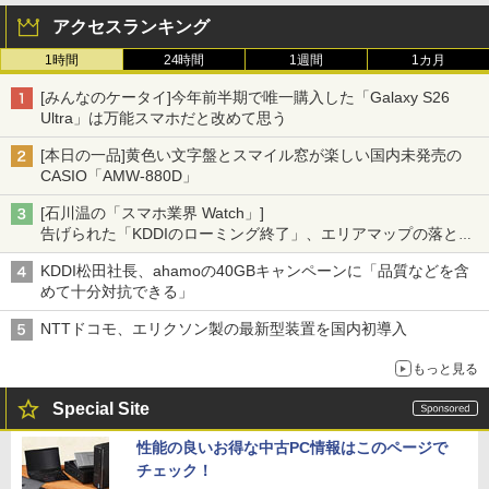
アクセスランキング
1時間
24時間
1週間
1カ月
[みんなのケータイ]今年前半期で唯一購入した「Galaxy S26
Ultra」は万能スマホだと改めて思う
[本日の一品]黄色い文字盤とスマイル窓が楽しい国内未発売の
CASIO「AMW-880D」
[石川温の「スマホ業界 Watch」]
告げられた「KDDIのローミング終了」、エリアマップの落とし
穴と楽天モバイルの課題
KDDI松田社長、ahamoの40GBキャンペーンに「品質などを含
めて十分対抗できる」
NTTドコモ、エリクソン製の最新型装置を国内初導入
もっと見る
Special Site
性能の良いお得な中古PC情報はこのページで
チェック！