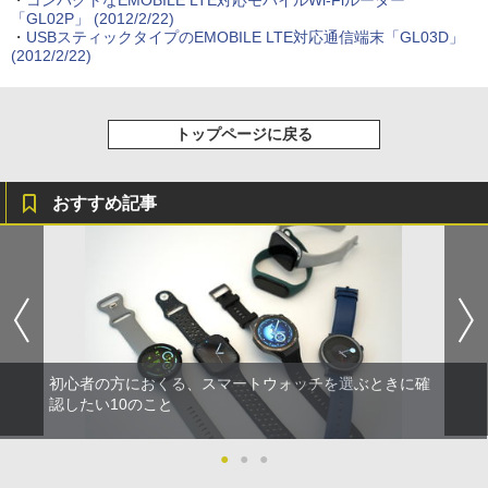
・
コンパクトなEMOBILE LTE対応モバイルWi-Fiルーター
「GL02P」
(2012/2/22)
・
USBスティックタイプのEMOBILE LTE対応通信端末「GL03D」
(2012/2/22)
トップページに戻る
おすすめ記事
初心者の方におくる、スマートウォッチを選ぶときに確
認したい10のこと
●
●
●