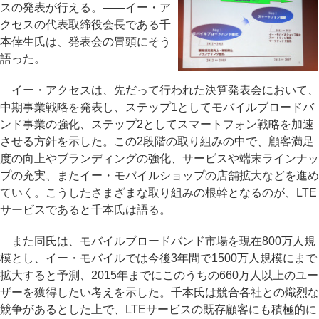
スの発表が行える。――イー・ア
クセスの代表取締役会長である千
本倖生氏は、発表会の冒頭にそう
語った。
イー・アクセスは、先だって行われた決算発表会において、
中期事業戦略を発表し、ステップ1としてモバイルブロードバ
ンド事業の強化、ステップ2としてスマートフォン戦略を加速
させる方針を示した。この2段階の取り組みの中で、顧客満足
度の向上やブランディングの強化、サービスや端末ラインナッ
プの充実、またイー・モバイルショップの店舗拡大などを進め
ていく。こうしたさまざまな取り組みの根幹となるのが、LTE
サービスであると千本氏は語る。
また同氏は、モバイルブロードバンド市場を現在800万人規
模とし、イー・モバイルでは今後3年間で1500万人規模にまで
拡大すると予測、2015年までにこのうちの660万人以上のユー
ザーを獲得したい考えを示した。千本氏は競合各社との熾烈な
競争があるとした上で、LTEサービスの既存顧客にも積極的に