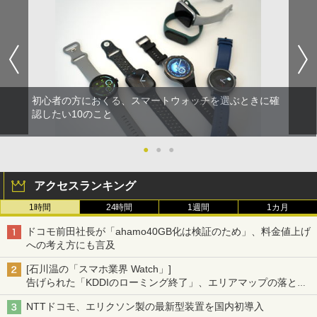
初心者の方におくる、スマートウォッチを選ぶときに確
認したい10のこと
●
●
●
アクセスランキング
1時間
24時間
1週間
1カ月
ドコモ前田社長が「ahamo40GB化は検証のため」、料金値上げ
への考え方にも言及
[石川温の「スマホ業界 Watch」]
告げられた「KDDIのローミング終了」、エリアマップの落とし
穴と楽天モバイルの課題
NTTドコモ、エリクソン製の最新型装置を国内初導入