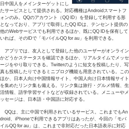
日中国人をメインターゲットにし
たサービスとして提供される。対応機種はAndroidスマートフ
ォンのみ。QQのアカウント（QQ ID）を登録して利用する形
となっており、アプリで取得したQQ IDは、テンセント提供の
他のWebサービスでも利用できるほか、既にQQ IDを保有して
いれば、そのIDで「モバイルQQ for au」を利用できる。
アプリでは、友人として登録した他のユーザーがオンライン
かどうかステータスを確認できるほか、リアルタイムでメッセ
ージをやり取りできる。Twitterのように短文を投稿したり、写
真も投稿したりできるミニブログ機能も用意されている。この
ほか、日本人向け中国情報サイト、中国人向け日本情報サイト
を集めたリンク集も備える。リンク集は旅行・グルメ情報、生
活情報、語学学習サイトなどが収録されている。メニューやメ
ッセージは、日本語・中国語に対応する。
QQは、主に中国で利用されているサービス。これまでもAn
droid、iPhoneで利用できるアプリはあったが、今回の「モバ
イルQQ for au」は、これまで非対応だった日本語表示に対応