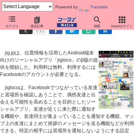
Powered by
Translate
友達との偶然の出会いを演出するAndroidアプリ「jigloco」
カテゴリ
過去記事
検索
Impressサイト
リスト
jig.jpは、位置情報を活用したAndroid端末
向けのソーシャルアプリ「jigloco」のβ版の提
供を開始した。利用料は無料。利用するには
Facebookのアカウントが必要となる。
jiglocoは、Facebookでつながっている友達
と居場所を確認しあうことで、偶然友達と出
会える可能性を高めることを目的としたソー
シャルアプリ。友達が近くに来た際に通知す
る機能や、友達同士が集まっていることを通知する機能、マッ
プ上の友達にまとめて挨拶のメッセージを送る機能などが利用
できる。特定の相手には居場所を通知しないようにする設定