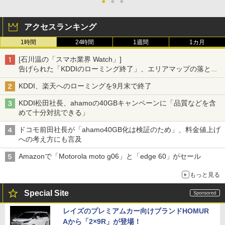
●
●
●
アクセスランキング
1時間
24時間
1週間
1カ月
[石川温の「スマホ業界 Watch」]
告げられた「KDDIのローミング終了」、エリアマップの落とし
穴と楽天モバイルの課題
KDDI、楽天へのローミングを9月末で終了
KDDI松田社長、ahamoの40GBキャンペーンに「品質などを含
めて十分対抗できる」
ドコモ前田社長が「ahamo40GB化は検証のため」、料金値上げ
への考え方にも言及
Amazonで「Motorola moto g06」と「edge 60」がセール
もっと見る
Special Site
レイズのプレミアムカー向けブランドHOMUR
Aから「2×9R」が登場！