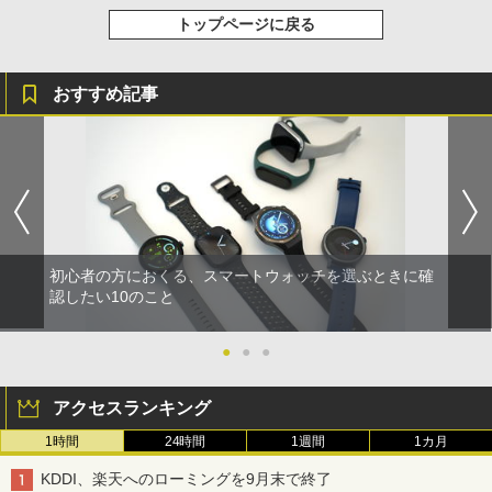
トップページに戻る
おすすめ記事
初心者の方におくる、スマートウォッチを選ぶときに確
認したい10のこと
●
●
●
アクセスランキング
1時間
24時間
1週間
1カ月
KDDI、楽天へのローミングを9月末で終了