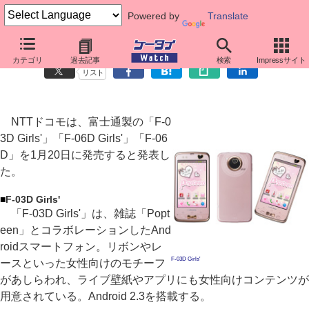
Powered by
Translate
ドコモ、富士通製「F-03D Girls'」「F-06D Girls'」など発売
カテゴリ
過去記事
検索
Impressサイト
リスト
NTTドコモは、富士通製の「F-0
3D Girls'」「F-06D Girls'」「F-06
D」を1月20日に発売すると発表し
た。
■
F-03D Girls'
「F-03D Girls'」は、雑誌「Popt
een」とコラボレーションしたAnd
roidスマートフォン。リボンやレ
F-03D Girls'
ースといった女性向けのモチーフ
があしらわれ、ライブ壁紙やアプリにも女性向けコンテンツが
用意されている。Android 2.3を搭載する。