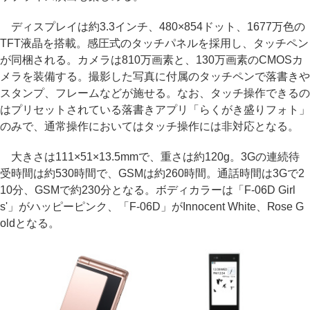
ディスプレイは約3.3インチ、480×854ドット、1677万色の
TFT液晶を搭載。感圧式のタッチパネルを採用し、タッチペン
が同梱される。カメラは810万画素と、130万画素のCMOSカ
メラを装備する。撮影した写真に付属のタッチペンで落書きや
スタンプ、フレームなどが施せる。なお、タッチ操作できるの
はプリセットされている落書きアプリ「らくがき盛りフォト」
のみで、通常操作においてはタッチ操作には非対応となる。
大きさは111×51×13.5mmで、重さは約120g。3Gの連続待
受時間は約530時間で、GSMは約260時間。通話時間は3Gで2
10分、GSMで約230分となる。ボディカラーは「F-06D Girl
s'」がハッピーピンク、「F-06D」がInnocent White、Rose G
oldとなる。