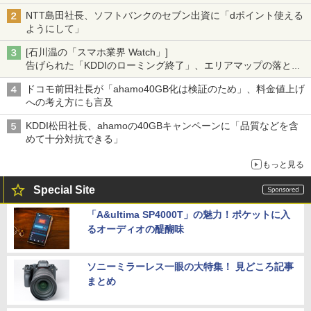
NTT島田社長、ソフトバンクのセブン出資に「dポイント使える
ようにして」
[石川温の「スマホ業界 Watch」]
告げられた「KDDIのローミング終了」、エリアマップの落とし
穴と楽天モバイルの課題
ドコモ前田社長が「ahamo40GB化は検証のため」、料金値上げ
への考え方にも言及
KDDI松田社長、ahamoの40GBキャンペーンに「品質などを含
めて十分対抗できる」
もっと見る
Special Site
「A&ultima SP4000T」の魅力！ポケットに入
るオーディオの醍醐味
ソニーミラーレス一眼の大特集！ 見どころ記事
まとめ