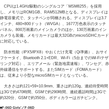
CPUは1.4GHz駆動のシングルコア「MSM8255」を採用
し、メモリはROM1GB、RAM512MBとなる。ディスプレイは
静電容量式で、タッチペンが同梱される。ディスプレイは3.7
インチ、480×800ドット（WVGA）、1677万色表示のタッチ
パネル。800万画素のメインカメラのほか、130万画素のイン
カメラも装備。メモリカードは最大32GBのmicroSDHCカード
に対応している。
防水性能（IPX5/IPX8）やおくだけ充電（Qi準拠）、おサイ
フケータイ、Bluetooth 2.1+EDR、Wi-Fi（5台までのWi-Fiテザ
リング対応）、エリアメール（緊急地震速報）、ワンセグ、赤
外線通信をサポートする。またSIMカード（FOMAカード）
は、従来より小型なmicroSIMカードとなっている。
大きさは約121×59×10.9mm、重さは約120g。連続待受時間
は3Gで約470時間、GSMで約290時間、連続通話時間は3Gで
約320分、GSMで約350分。ボディカラーはガチピンク。
■
F-06D Girls'／F-06D