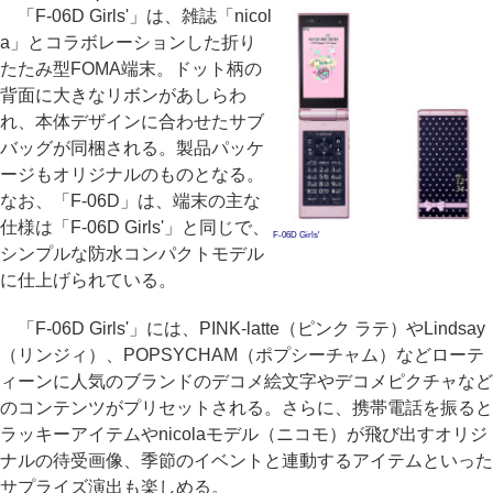
「F-06D Girls'」は、雑誌「nicol
a」とコラボレーションした折り
たたみ型FOMA端末。ドット柄の
背面に大きなリボンがあしらわ
れ、本体デザインに合わせたサブ
バッグが同梱される。製品パッケ
ージもオリジナルのものとなる。
なお、「F-06D」は、端末の主な
仕様は「F-06D Girls'」と同じで、
F-06D Girls'
シンプルな防水コンパクトモデル
に仕上げられている。
「F-06D Girls'」には、PINK-latte（ピンク ラテ）やLindsay
（リンジィ）、POPSYCHAM（ポプシーチャム）などローテ
ィーンに人気のブランドのデコメ絵文字やデコメピクチャなど
のコンテンツがプリセットされる。さらに、携帯電話を振ると
ラッキーアイテムやnicolaモデル（ニコモ）が飛び出すオリジ
ナルの待受画像、季節のイベントと連動するアイテムといった
サプライズ演出も楽しめる。