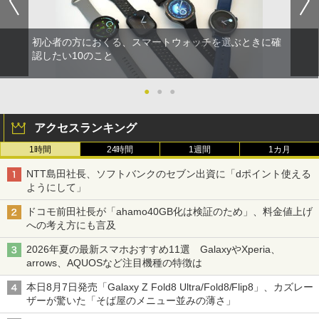
初心者の方におくる、スマートウォッチを選ぶときに確
認したい10のこと
●
●
●
アクセスランキング
1時間
24時間
1週間
1カ月
NTT島田社長、ソフトバンクのセブン出資に「dポイント使える
ようにして」
ドコモ前田社長が「ahamo40GB化は検証のため」、料金値上げ
への考え方にも言及
2026年夏の最新スマホおすすめ11選 GalaxyやXperia、
arrows、AQUOSなど注目機種の特徴は
本日8月7日発売「Galaxy Z Fold8 Ultra/Fold8/Flip8」、カズレー
ザーが驚いた「そば屋のメニュー並みの薄さ」