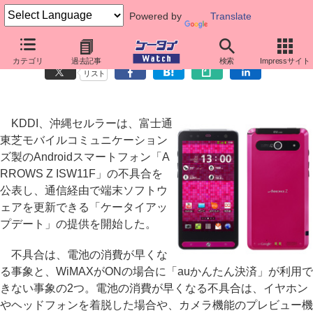
Powered by
Translate
「ARROWS Z ISW11F」に電池消耗の不具合、ソフト更新開始
カテゴリ
過去記事
検索
Impressサイト
リスト
KDDI、沖縄セルラーは、富士通
東芝モバイルコミュニケーション
ズ製のAndroidスマートフォン「A
RROWS Z ISW11F」の不具合を
公表し、通信経由で端末ソフトウ
ェアを更新できる「ケータイアッ
プデート」の提供を開始した。
不具合は、電池の消費が早くな
る事象と、WiMAXがONの場合に「auかんたん決済」が利用で
きない事象の2つ。電池の消費が早くなる不具合は、イヤホン
やヘッドフォンを着脱した場合や、カメラ機能のプレビュー機