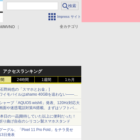
Impress サイト
全カテゴリ
M/MVNO
アクセスランキング
時間
24時間
1週間
1カ月
[石野純也の「スマホとお金」]
ワイモバイルはahamo 40GBを追わない――単
身向け「超おトク割」の安さと1年限定の注意
シャープ「AQUOS wish6」発表、120Hz対応大
点
画面や迷惑電話対策AI搭載、まずはソフトバン
クの法人向け
[本日の一品]期待していた以上に便利だった！
折り曲げ自在のシリコン製スマホスタンド
グーグル、「Pixel 11 Pro Fold」をチラ見せ
13日発表