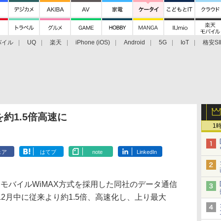
バイル
UQ
楽天
iPhone (iOS)
Android
5G
IoT
格安SI
アクセサリー
業界動向
法人向け
最新技術/その他
を約1.5倍高速に
1
ェア
はてブ
note
LinkedIn
モバイルWiMAX方式を採用した同社のデータ通信
2月中に従来より約1.5倍、高速化し、上り最大