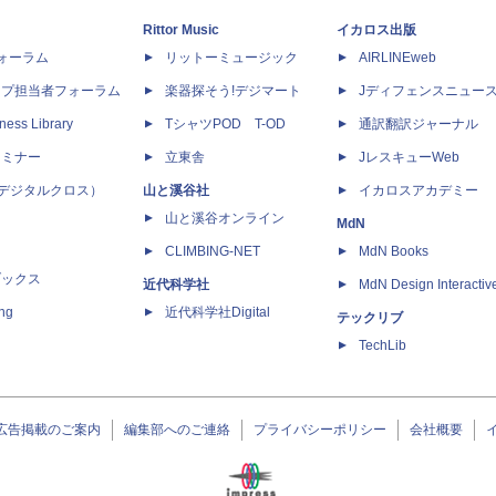
Rittor Music
イカロス出版
dフォーラム
リットーミュージック
AIRLINEweb
ップ担当者フォーラム
楽器探そう!デジマート
Jディフェンスニュー
ness Library
TシャツPOD T-OD
通訳翻訳ジャーナル
セミナー
立東舎
JレスキューWeb
 X（デジタルクロス）
山と溪谷社
イカロスアカデミー
山と溪谷オンライン
MdN
CLIMBING-NET
MdN Books
ブックス
近代科学社
MdN Design Interactiv
ing
近代科学社Digital
テックリブ
TechLib
広告掲載のご案内
編集部へのご連絡
プライバシーポリシー
会社概要