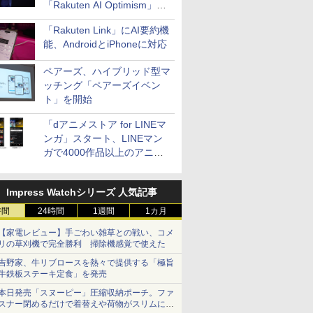
「Rakuten AI Optimism」三
木谷氏の基調講演
「Rakuten Link」にAI要約機
能、AndroidとiPhoneに対応
ペアーズ、ハイブリッド型マ
ッチング「ペアーズイベン
ト」を開始
「dアニメストア for LINEマ
ンガ」スタート、LINEマン
ガで4000作品以上のアニメ
見放題
Impress Watchシリーズ 人気記事
時間
24時間
1週間
1カ月
【家電レビュー】手ごわい雑草との戦い、コメ
リの草刈機で完全勝利 掃除機感覚で使えた
吉野家、牛リブロースを熱々で提供する「極旨
牛鉄板ステーキ定食」を発売
本日発売「スヌーピー」圧縮収納ポーチ。ファ
スナー閉めるだけで着替えや荷物がスリムにま