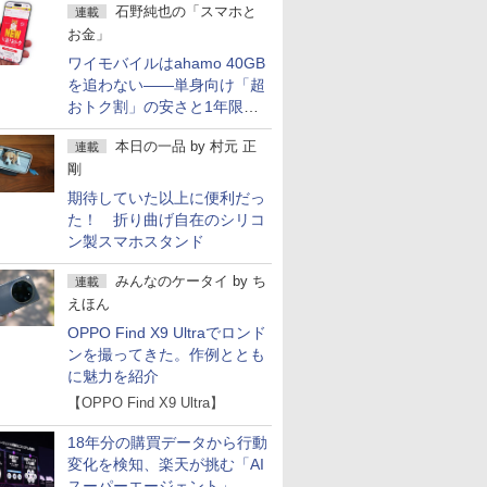
石野純也の「スマホと
連載
お金」
ワイモバイルはahamo 40GB
を追わない――単身向け「超
おトク割」の安さと1年限定
の注意点
本日の一品
by
村元 正
連載
剛
期待していた以上に便利だっ
た！ 折り曲げ自在のシリコ
ン製スマホスタンド
みんなのケータイ
by
ち
連載
えほん
OPPO Find X9 Ultraでロンド
ンを撮ってきた。作例ととも
に魅力を紹介
【OPPO Find X9 Ultra】
18年分の購買データから行動
変化を検知、楽天が挑む「AI
スーパーエージェント」