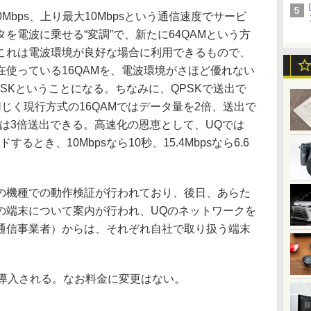
bps、上り最大10Mbpsという通信速度でサービ
を電波に乗せる“変調”で、新たに64QAMという方
これは電波環境が良好な場合に利用できるもので、
使っている16QAMを、電波環境がさほど優れない
SKということになる。ちなみに、QPSKで送出で
じく現行方式の16QAMではデータ量を2倍、送出で
では3倍送出できる。高速化の恩恵として、UQでは
するとき、10Mbpsなら10秒、15.4Mbpsなら6.6
機種での動作検証が行われており、後日、あらた
の端末について案内が行われ、UQのネットワークを
体通信事業者）からは、それぞれ自社で取り扱う端末
。
導入される。なお料金に変更はない。