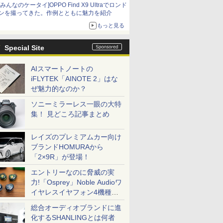
[みんなのケータイ]OPPO Find X9 Ultraでロンド
ンを撮ってきた。作例とともに魅力を紹介
もっと見る
Special Site
AIスマートノートの
iFLYTEK「AINOTE 2」はな
ぜ魅力的なのか？
ソニーミラーレス一眼の大特
集！ 見どころ記事まとめ
レイズのプレミアムカー向け
ブランドHOMURAから
「2×9R」が登場！
エントリーなのに脅威の実
力!「Osprey」Noble Audioワ
イヤレスイヤフォン4機種を
一気に聴く
総合オーディオブランドに進
化するSHANLINGとは何者