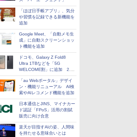
「ほぼ日手帳アプリ」、気分
や習慣を記録できる新機能を
追加
Google Meet、「自動メモ生
成」に自動スクリーンショッ
ト機能を追加
ドコモ、Galaxy Z Fold8
Ultra 1TBなどを「5G
WELCOME割」に追加 2.2
万円引き
「au Webポータル」デザイ
ン・機能リニューアル AI検
索やAIレコメンド機能を追加
日本通信とJINS、マイナカー
ド認証「FPoS」活用の割賦
販売に向け合意
楽天が目指すAIの姿、人間味
を持たせる意味合いとは