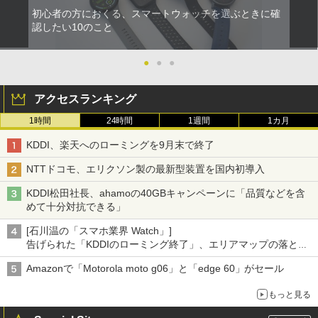
初心者の方におくる、スマートウォッチを選ぶときに確
認したい10のこと
●
●
●
アクセスランキング
1時間
24時間
1週間
1カ月
KDDI、楽天へのローミングを9月末で終了
NTTドコモ、エリクソン製の最新型装置を国内初導入
KDDI松田社長、ahamoの40GBキャンペーンに「品質などを含
めて十分対抗できる」
[石川温の「スマホ業界 Watch」]
告げられた「KDDIのローミング終了」、エリアマップの落とし
穴と楽天モバイルの課題
Amazonで「Motorola moto g06」と「edge 60」がセール
もっと見る