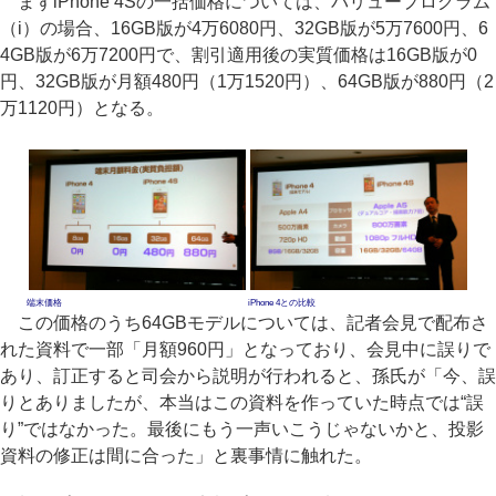
まずiPhone 4Sの一括価格については、バリュープログラム
（i）の場合、16GB版が4万6080円、32GB版が5万7600円、6
4GB版が6万7200円で、割引適用後の実質価格は16GB版が0
円、32GB版が月額480円（1万1520円）、64GB版が880円（2
万1120円）となる。
端末価格
iPhone 4との比較
この価格のうち64GBモデルについては、記者会見で配布さ
れた資料で一部「月額960円」となっており、会見中に誤りで
あり、訂正すると司会から説明が行われると、孫氏が「今、誤
りとありましたが、本当はこの資料を作っていた時点では“誤
り”ではなかった。最後にもう一声いこうじゃないかと、投影
資料の修正は間に合った」と裏事情に触れた。