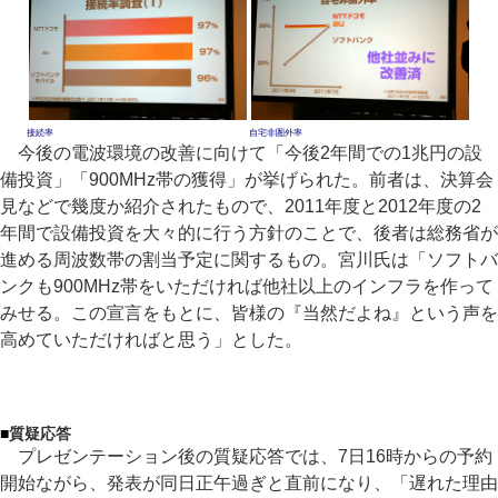
接続率
自宅非圏外率
今後の電波環境の改善に向けて「今後2年間での1兆円の設
備投資」「900MHz帯の獲得」が挙げられた。前者は、決算会
見などで幾度か紹介されたもので、2011年度と2012年度の2
年間で設備投資を大々的に行う方針のことで、後者は総務省が
進める周波数帯の割当予定に関するもの。宮川氏は「ソフトバ
ンクも900MHz帯をいただければ他社以上のインフラを作って
みせる。この宣言をもとに、皆様の『当然だよね』という声を
高めていただければと思う」とした。
■
質疑応答
プレゼンテーション後の質疑応答では、7日16時からの予約
開始ながら、発表が同日正午過ぎと直前になり、「遅れた理由