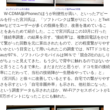
オンラインゲーム中の着信
ソフトバンク版iPhoneの特徴
W-CDMA版iPhoneのほうが利便性が高い、といったアピー
ルを行った宮川氏は、「ソフトバンクは繋がりにくい」とTwit
terなどでユーザーが多くの指摘を受け、改善を進めているこ
とをあらためて紹介した。ここで宮川氏はこの10月に行った
「接続率調査」の結果を示す。“接続率”は、複数回電話をかけ
て繋がった回数を元に算出されたもので、どの程度繋がりやす
いかという目安として用いられたこの調査では、NTTドコモと
auが97％、ソフトバンクモバイルは96％で「競合2社のおしり
がちょっと見えてきた。もう少しで背中に触れるのではないか
と言うところまで来た。まだまだだと思うが、ドコモ並の接続
率にこだわって、当社の技術陣が一生懸命やっている」と」
（宮川氏）と徐々に改善しているとする。自宅での繋がりやす
さを示すという「自宅非圏外率」も示され、他社並になった、
という調査データも示されたほか、Wi-Fiアクセスポイントが1
0万ポイントになったことにも触れた。