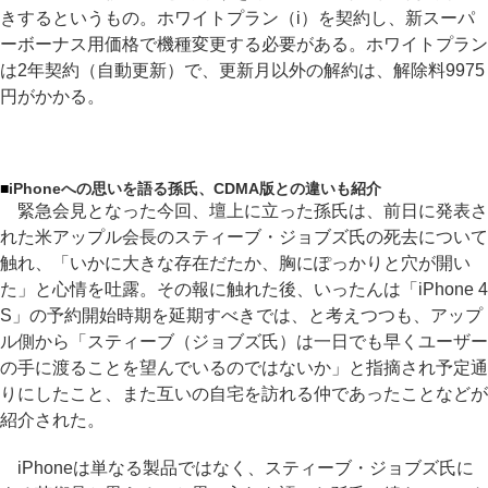
きするというもの。ホワイトプラン（i）を契約し、新スーパ
ーボーナス用価格で機種変更する必要がある。ホワイトプラン
は2年契約（自動更新）で、更新月以外の解約は、解除料9975
円がかかる。
■
iPhoneへの思いを語る孫氏、CDMA版との違いも紹介
緊急会見となった今回、壇上に立った孫氏は、前日に発表さ
れた米アップル会長のスティーブ・ジョブズ氏の死去について
触れ、「いかに大きな存在だたか、胸にぽっかりと穴が開い
た」と心情を吐露。その報に触れた後、いったんは「iPhone 4
S」の予約開始時期を延期すべきでは、と考えつつも、アップ
ル側から「スティーブ（ジョブズ氏）は一日でも早くユーザー
の手に渡ることを望んでいるのではないか」と指摘され予定通
りにしたこと、また互いの自宅を訪れる仲であったことなどが
紹介された。
iPhoneは単なる製品ではなく、スティーブ・ジョブズ氏に