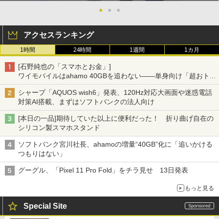
●
●
●
アクセスランキング
1時間
24時間
1週間
1カ月
[石野純也の「スマホとお金」]
ワイモバイルはahamo 40GBを追わない――単身向け「超おトク
割」の安さと1年限定の注意点
シャープ「AQUOS wish6」発表、120Hz対応大画面や迷惑電話
対策AI搭載、まずはソフトバンクの法人向け
[本日の一品]期待していた以上に便利だった！ 折り曲げ自在の
シリコン製スマホスタンド
ソフトバンク宮川社長、ahamoの増量“40GB”化に「追いかける
つもりはない」
グーグル、「Pixel 11 Pro Fold」をチラ見せ 13日発表
もっと見る
Special Site