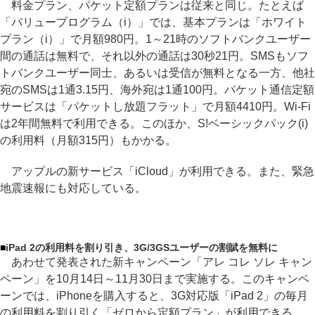
料金プラン、パケット定額プランは従来と同じ。たとえば
「バリュープログラム（i）」では、基本プランは「ホワイト
プラン（i）」で月額980円。1～21時のソフトバンクユーザー
間の通話は無料で、それ以外の通話は30秒21円。SMSもソフ
トバンクユーザー同士、あるいは受信が無料となる一方、他社
宛のSMSは1通3.15円、海外宛は1通100円。パケット通信定額
サービスは「パケットし放題フラット」で月額4410円。Wi-Fi
は2年間無料で利用できる。このほか、S!ベーシックパック(i)
の利用料（月額315円）もかかる。
アップルの新サービス「iCloud」が利用できる。また、緊急
地震速報にも対応している。
■
iPad 2の利用料を割り引き、3G/3GSユーザーの割賦を無料に
あわせて発表された新キャンペーン「アレ コレ ソレ キャン
ペーン」を10月14日～11月30日まで実施する。このキャンペ
ーンでは、iPhoneを購入すると、3G対応版「iPad 2」の毎月
の利用料を割り引く「ゼロから定額プラン」が利用できる。