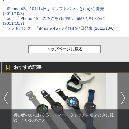
・
iPhone 4S、10月14日よりソフトバンクとauから発売
(2011/10/5)
・
au、「iPhone 4S」の予約を7日開始、価格も明らかに
(2011/10/7)
・
ソフトバンク、「iPhone 4S」の詳細を7日発表
(2011/10/6)
トップページに戻る
おすすめ記事
初心者の方におくる、スマートウォッチを選ぶときに確
認したい10のこと