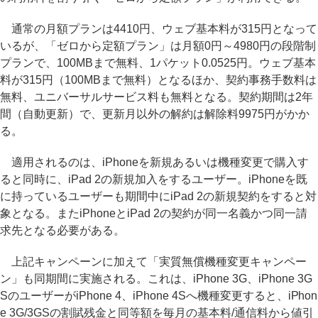
通常の月額プランは4410円、ウェブ基本料が315円となって
いるが、「ゼロから定額プラン」は月額0円～4980円の段階制
プランで、100MBまで無料、1パケット0.0525円。ウェブ基本
料が315円（100MBまで無料）となるほか、契約事務手数料は
無料、ユニバーサルサービス料も無料となる。契約期間は2年
間（自動更新）で、更新月以外の解約は解除料9975円がかか
る。
適用されるのは、iPhoneを新規あるいは機種変更で購入す
ると同時に、iPad 2の新規加入をするユーザー。iPhoneを既
に持っているユーザーも期間中にiPad 2の新規契約をすると対
象となる。またiPhoneとiPad 2の契約が同一名義かつ同一請
求先となる必要がある。
上記キャンペーンに加えて「実質無償機種変更キャンペー
ン」も同期間に実施される。これは、iPhone 3G、iPhone 3G
SのユーザーがiPhone 4、iPhone 4Sへ機種変更すると、iPhon
e 3G/3GSの割賦残金と同等額を毎月の基本料/通信料から値引