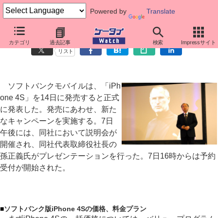
Powered by
Translate
ソフトバンク、「iPhone 4S」新キャンペーン発表
カテゴリ
過去記事
検索
Impressサイト
リスト
ソフトバンクモバイルは、「iPh
one 4S」を14日に発売すると正式
に発表した。発売にあわせ、新た
なキャンペーンを実施する。7日
午後には、同社において説明会が
開催され、同社代表取締役社長の
孫正義氏がプレゼンテーションを行った。7日16時からは予約
受付が開始された。
■
ソフトバンク版iPhone 4Sの価格、料金プラン