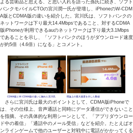
よる芸術品と思える、と思い入れを語った孫氏に続き、ソフト
バンクモバイルCTOの宮川潤一氏が登壇し、iPhoneのW-CDM
A版とCDMA版の違いを紹介した。宮川氏は、ソフトバンクの
ネットワークは下り最大14.4Mbpsであること、対するCDMA
版iPhoneが利用できるauのネットワークは下り最大3.1Mbps
であることを示し、「ソフトバンクのほうがダウンロード速度
が約5倍（4.6倍）になる」とコメント。
CDMA版とW-CDMA版の違いに触れた宮川氏
理論上の最大速度を示した数値
さらに宮川氏は最大のポイントとして、CDMA版iPhoneで
は、その仕様上、音声通話と同時にデータ通信ができないこと
を指摘。その具体的な利用シーンとして、「アプリダウンロー
ド中の着信」「通話中のメール受信」などを紹介。たとえばオ
ンラインゲームで他のユーザーと対戦中に電話がかかってくる