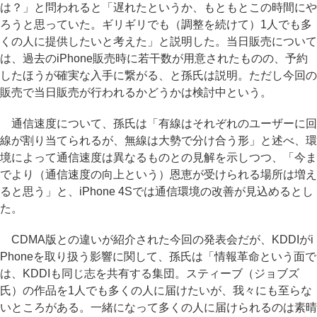
は？」と問われると「遅れたというか、もともとこの時間にや
ろうと思っていた。ギリギリでも（調整を続けて）1人でも多
くの人に提供したいと考えた」と説明した。当日販売について
は、過去のiPhone販売時に若干数が用意されたものの、予約
したほうが確実な入手に繋がる、と孫氏は説明。ただし今回の
販売で当日販売が行われるかどうかは検討中という。
通信速度について、孫氏は「有線はそれぞれのユーザーに回
線が割り当てられるが、無線は大勢で分け合う形」と述べ、環
境によって通信速度は異なるものとの見解を示しつつ、「今ま
でより（通信速度の向上という）恩恵が受けられる場所は増え
ると思う」と、iPhone 4Sでは通信環境の改善が見込めるとし
た。
CDMA版との違いが紹介された今回の発表会だが、KDDIがi
Phoneを取り扱う影響に関して、孫氏は「情報革命という面で
は、KDDIも同じ志を共有する集団。スティーブ（ジョブズ
氏）の作品を1人でも多くの人に届けたいが、我々にも至らな
いところがある。一緒になって多くの人に届けられるのは素晴