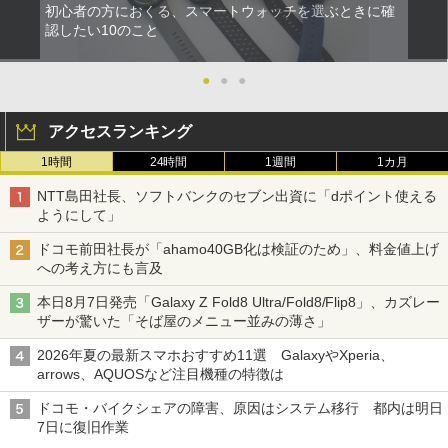
初心者の方におくる、スマートウォッチを選ぶときに確
認したい10のこと
●
●
●
アクセスランキング
1時間
24時間
1週間
1カ月
NTT島田社長、ソフトバンクのセブン出資に「dポイント使える
ようにして」
ドコモ前田社長が「ahamo40GB化は検証のため」、料金値上げ
への考え方にも言及
本日8月7日発売「Galaxy Z Fold8 Ultra/Fold8/Flip8」、カズレー
ザーが驚いた「そば屋のメニュー並みの薄さ」
2026年夏の最新スマホおすすめ11選 GalaxyやXperia、
arrows、AQUOSなど注目機種の特徴は
ドコモ・バイクシェアの障害、原因はシステム移行 都内は明日
7日に復旧作業