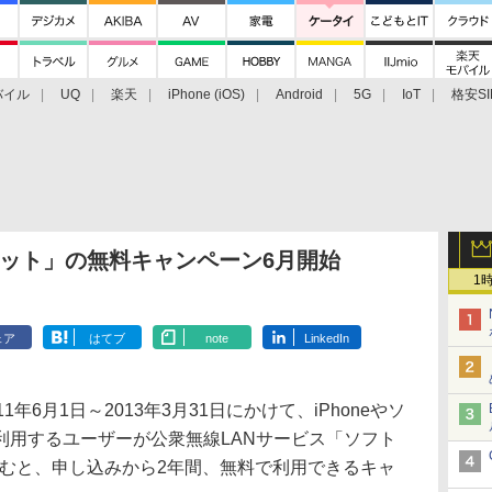
バイル
UQ
楽天
iPhone (iOS)
Android
5G
IoT
格安SI
アクセサリー
業界動向
法人向け
最新技術/その他
スポット」の無料キャンペーン6月開始
1
ェア
はてブ
note
LinkedIn
6月1日～2013年3月31日にかけて、iPhoneやソ
利用するユーザーが公衆無線LANサービス「ソフト
し込むと、申し込みから2年間、無料で利用できるキャ