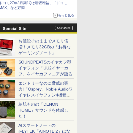
ドコモ27年3月期1Qは増収増益、「ドコモ
MAX」など好調
もっと見る
Special Site
お値段そのままでメモリ倍
増！メモリ32GBの「お得な
ゲーミングノート」
SOUNDPEATSのイヤカフ型
イヤフォン「UU2イヤーカ
フ」をイヤカフマニアが語る
エントリーなのに脅威の実
力!「Osprey」Noble Audioワ
イヤレスイヤフォン4機種を
一気に聴く
鳥肌ものの「DENON
HOME」サウンドを体感し
た！
AIスマートノートの
iFLYTEK「AINOTE 2」はな