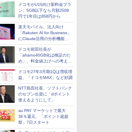
ドコモがU15向け新料金プラ
ン、5GB以下なら月額2508
円で1年目は858円から
楽天モバイル、法人向け
「Rakuten AI for Business」
にClaude活用の分析機能な
どを追加
ドコモ前田社長が
「ahamo40GB化は検証のた
め」、料金値上げへの考え方
にも言及
ドコモ27年3月期1Qは増収増
益、「ドコモMAX」など好調
NTT島田社長、ソフトバンク
のセブン出資に「dポイント
使えるようにして」
au PAY マーケットで最大
36％還元、「ポイント超超
祭」7日スタート