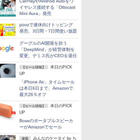
CarPlayやAndroid Autoをワ
イヤレス接続する「Ottocast
Mini Aura」発売
povoで連休向けトッピング
発売、3日間・7日間使い放題
グーグルのAI開発を担う
「DeepMind」が経営体制を
変更、デミス氏がCEOを退任
本日のPICK
【セール情報】
UP
「iPhone Air」タイムセール
は本日6日まで、Amazonで
最大26％オフ
本日のPICK
【セール情報】
UP
Boseのポータブルスピーカ
ーがAmazonでセール
みんなのケータイ
by
ち
連載