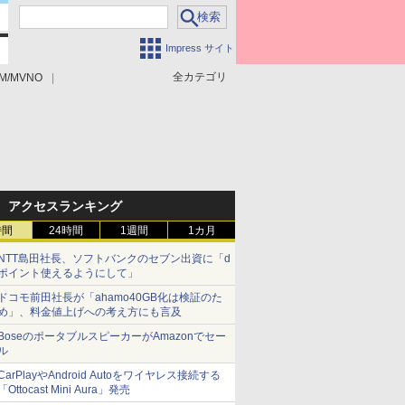
Impress サイト
全カテゴリ
M/MVNO
アクセスランキング
時間
24時間
1週間
1カ月
NTT島田社長、ソフトバンクのセブン出資に「d
ポイント使えるようにして」
ドコモ前田社長が「ahamo40GB化は検証のた
め」、料金値上げへの考え方にも言及
BoseのポータブルスピーカーがAmazonでセー
ル
CarPlayやAndroid Autoをワイヤレス接続する
「Ottocast Mini Aura」発売