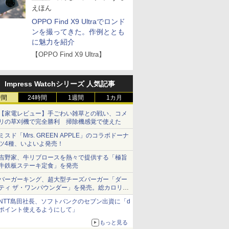
えほん
OPPO Find X9 Ultraでロンド
ンを撮ってきた。作例ととも
に魅力を紹介
【OPPO Find X9 Ultra】
Impress Watchシリーズ 人気記事
時間
24時間
1週間
1カ月
【家電レビュー】手ごわい雑草との戦い、コメ
リの草刈機で完全勝利 掃除機感覚で使えた
ミスド「Mrs. GREEN APPLE」のコラボドーナ
ツ4種、いよいよ発売！
吉野家、牛リブロースを熱々で提供する「極旨
牛鉄板ステーキ定食」を発売
バーガーキング、超大型チーズバーガー「ダー
ティ ザ・ワンパウンダー」を発売。総カロリー
約1656kcal、総重量約527g！
NTT島田社長、ソフトバンクのセブン出資に「d
ポイント使えるようにして」
もっと見る