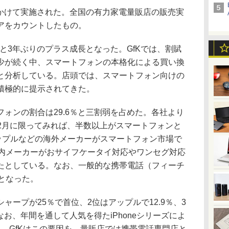
にかけて実施された。全国の有力家電量販店の販売実
アをカウントしたもの。
と3年ぶりのプラス成長となった。GfKでは、割賦
少が続く中、スマートフォンの本格化による買い換
と分析している。店頭では、スマートフォン向けの
積極的に提示されてきた。
ォンの割合は29.6％と三割弱を占めた。各社より
た12月に限ってみれば、半数以上がスマートフォンと
アップルなどの海外メーカーがスマートフォン市場で
国内メーカーがおサイフケータイ対応やワンセグ対応
たとしている。なお、一般的な携帯電話（フィーチ
となった。
ープが25％で首位、2位はアップルで12.9％、3
なお、年間を通して人気を得たiPhoneシリーズによ
。GfKはこの要因を、量販店では携帯電話専門店と