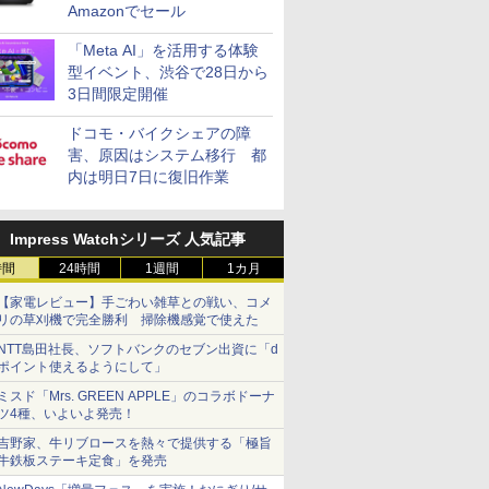
Amazonでセール
「Meta AI」を活用する体験
型イベント、渋谷で28日から
3日間限定開催
ドコモ・バイクシェアの障
害、原因はシステム移行 都
内は明日7日に復旧作業
Impress Watchシリーズ 人気記事
時間
24時間
1週間
1カ月
【家電レビュー】手ごわい雑草との戦い、コメ
リの草刈機で完全勝利 掃除機感覚で使えた
NTT島田社長、ソフトバンクのセブン出資に「d
ポイント使えるようにして」
ミスド「Mrs. GREEN APPLE」のコラボドーナ
ツ4種、いよいよ発売！
吉野家、牛リブロースを熱々で提供する「極旨
牛鉄板ステーキ定食」を発売