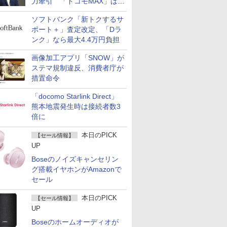
力牽引 「ドコモMAX」は
400万契約突破
ソフトバンク「新トクするサ
ポート＋」査定改定、「Dラ
ンク」なら最大4.4万円負担
画像加工アプリ「SNOW」が
ステマ規制違反、消費者庁が
措置命令
「docomo Starlink Direct」
熊本地震発生時は接続者数3
倍に
本日のPICK
【セール情報】
UP
Boseのノイズキャンセリン
グ搭載イヤホンがAmazonで
セール
本日のPICK
【セール情報】
UP
Boseのホームオーディオが