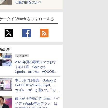
ぜ魅力的なのか？
ケータイ Watch をフォローする
新記事
レビュー
2026年夏の最新スマホおす
すめ11選 Galaxyや
Xperia、arrows、AQUOSな
ど注目機種の特徴は
本日8月7日発売「Galaxy Z
Fold8 Ultra/Fold8/Flip8」、
カズレーザーが驚いた「そば
屋のメニュー並みの薄さ」
値上がり予想のiPhoneに「ペ
イディApple専用プラン」は