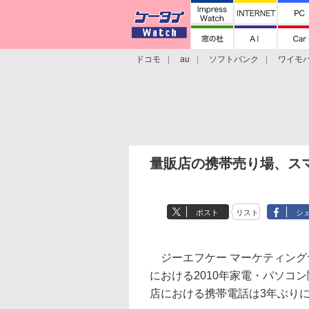
ドコモ
au
ソフトバンク
ワイモ
格安スマホ/SIMフリースマホ
周辺機器/
量販店の携帯売り場、ス
ポスト
リスト
シ
ジーエフケー マーケティングサ
における2010年家電・パソコ
店における携帯電話は3年ぶり