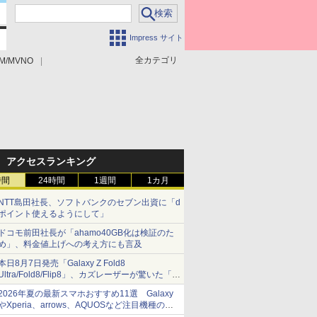
Impress サイト
全カテゴリ
M/MVNO
アクセスランキング
時間
24時間
1週間
1カ月
NTT島田社長、ソフトバンクのセブン出資に「d
ポイント使えるようにして」
ドコモ前田社長が「ahamo40GB化は検証のた
め」、料金値上げへの考え方にも言及
本日8月7日発売「Galaxy Z Fold8
Ultra/Fold8/Flip8」、カズレーザーが驚いた「そ
ば屋のメニュー並みの薄さ」
2026年夏の最新スマホおすすめ11選 Galaxy
やXperia、arrows、AQUOSなど注目機種の特
徴は