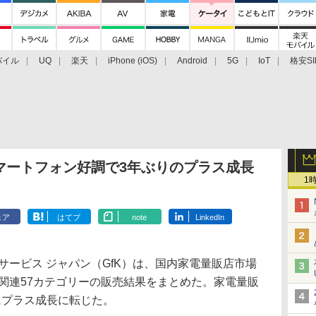
バイル
UQ
楽天
iPhone (iOS)
Android
5G
IoT
格安SI
アクセサリー
業界動向
法人向け
最新技術/その他
マートフォン好調で3年ぶりのプラス成長
1
ェア
はてブ
note
LinkedIn
ービス ジャパン（GfK）は、国内家電量販店市場
ン関連57カテゴリーの販売結果をまとめた。家電量販
にプラス成長に転じた。