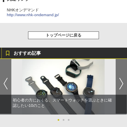
NHKオンデマンド
http://www.nhk-ondemand.jp/
トップページに戻る
おすすめ記事
初心者の方におくる、スマートウォッチを選ぶときに確
認したい10のこと
●
●
●