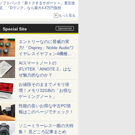
ソフトバンク「新トクするサポート＋」査定改
定、「Dランク」なら最大4.4万円負担
もっと見る
Special Site
エントリーなのに脅威の実
力!「Osprey」Noble Audioワ
イヤレスイヤフォン4機種を
一気に聴く
AIスマートノートの
iFLYTEK「AINOTE 2」はな
ぜ魅力的なのか？
お値段そのままでメモリ倍
増！メモリ32GBの「お得な
ゲーミングノート」
性能の良いお得な中古PC情
報はこのページでチェック！
ソニーミラーレス一眼の大特
集！ 見どころ記事まとめ