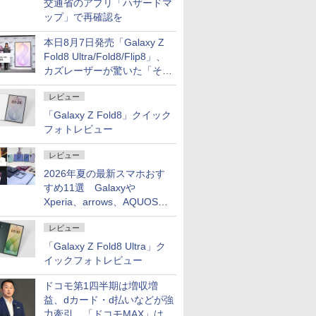
交通省のアプリ「ハザードマ
ップ」で再確認を
本日8月7日発売「Galaxy Z
Fold8 Ultra/Fold8/Flip8」、
カズレーザーが驚いた「そば
屋のメニュー並みの薄さ」
レビュー
「Galaxy Z Fold8」クイック
フォトレビュー
レビュー
2026年夏の最新スマホおす
すめ11選 Galaxyや
Xperia、arrows、AQUOSな
ど注目機種の特徴は
レビュー
「Galaxy Z Fold8 Ultra」ク
イックフォトレビュー
ドコモ第1四半期は増収増
益、dカード・d払いなどが強
力牽引 「ドコモMAX」は