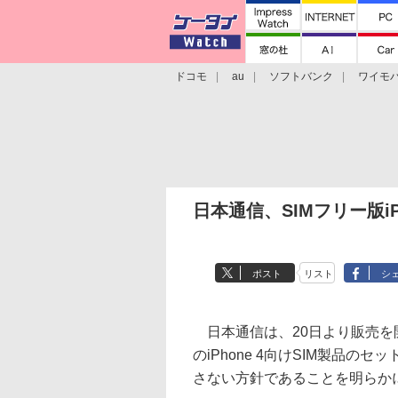
ドコモ
au
ソフトバンク
ワイモ
格安スマホ/SIMフリースマホ
周辺機器/
日本通信、SIMフリー版i
ポスト
リスト
シ
日本通信は、20日より販売を開始
のiPhone 4向けSIM製品
さない方針であることを明らか