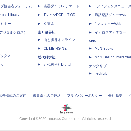
ップ担当者フォーラム
楽器探そう!デジマート
Jディフェンスニュー
ness Library
TシャツPOD T-OD
通訳翻訳ジャーナル
セミナー
立東舎
JレスキューWeb
 X（デジタルクロス）
山と溪谷社
イカロスアカデミー
山と溪谷オンライン
MdN
CLIMBING-NET
MdN Books
ブックス
近代科学社
MdN Design Interactiv
ing
近代科学社Digital
テックリブ
TechLib
広告掲載のご案内
編集部へのご連絡
プライバシーポリシー
会社概要
Copyright ©
2026
Impress Corporation. All rights reserved.