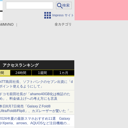
Impress サイト
全カテゴリ
M/MVNO
アクセスランキング
時間
24時間
1週間
1カ月
NTT島田社長、ソフトバンクのセブン出資に「d
ポイント使えるようにして」
ドコモ前田社長が「ahamo40GB化は検証のた
め」、料金値上げへの考え方にも言及
本日8月7日発売「Galaxy Z Fold8
Ultra/Fold8/Flip8」、カズレーザーが驚いた「そ
ば屋のメニュー並みの薄さ」
2026年夏の最新スマホおすすめ11選 Galaxy
やXperia、arrows、AQUOSなど注目機種の特
徴は