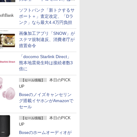
400万契約突破
ソフトバンク「新トクするサ
ポート＋」査定改定、「Dラ
ンク」なら最大4.4万円負担
画像加工アプリ「SNOW」が
ステマ規制違反、消費者庁が
措置命令
「docomo Starlink Direct」
熊本地震発生時は接続者数3
倍に
本日のPICK
【セール情報】
UP
Boseのノイズキャンセリン
グ搭載イヤホンがAmazonで
セール
本日のPICK
【セール情報】
UP
Boseのホームオーディオが