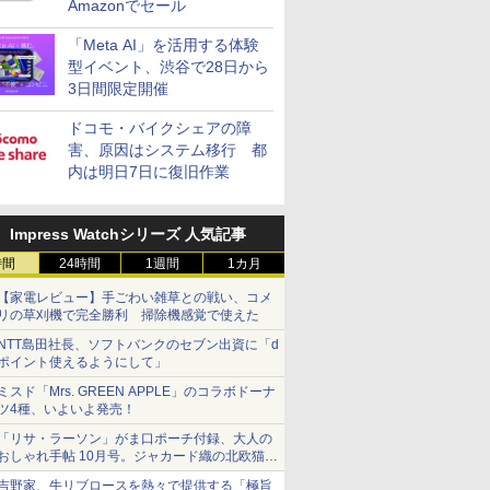
Amazonでセール
「Meta AI」を活用する体験
型イベント、渋谷で28日から
3日間限定開催
ドコモ・バイクシェアの障
害、原因はシステム移行 都
内は明日7日に復旧作業
Impress Watchシリーズ 人気記事
時間
24時間
1週間
1カ月
【家電レビュー】手ごわい雑草との戦い、コメ
リの草刈機で完全勝利 掃除機感覚で使えた
NTT島田社長、ソフトバンクのセブン出資に「d
ポイント使えるようにして」
ミスド「Mrs. GREEN APPLE」のコラボドーナ
ツ4種、いよいよ発売！
「リサ・ラーソン」がま口ポーチ付録、大人の
おしゃれ手帖 10月号。ジャカード織の北欧猫デ
ザイン
吉野家、牛リブロースを熱々で提供する「極旨