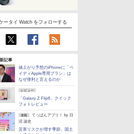
ケータイ Watch をフォローする
新記事
値上がり予想のiPhoneに「ペ
イディApple専用プラン」は
なぜ便利と言えるのか
レビュー
「Galaxy Z Flip8」クイック
フォトレビュー
てっぱんアプリ！
by
日
連載
沼 諭史
災害リスクが増す季節、国土