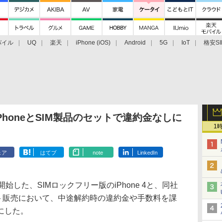
バイル
UQ
楽天
iPhone (iOS)
Android
5G
IoT
格安SI
アクセサリー
業界動向
法人向け
最新技術/その他
PhoneとSIM製品のセットで違約金なしに
1
ェア
はてブ
note
LinkedIn
した、SIMロックフリー版のiPhone 4と、同社
のセット販売において、中途解約時の違約金や手数料を課
にした。