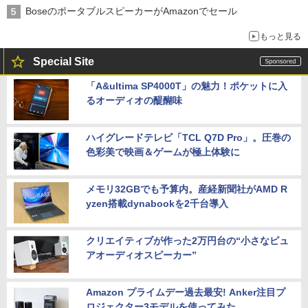
BoseのポータブルスピーカーがAmazonでセール
もっと見る
Special Site
「A&ultima SP4000T」の魅力！ポケットに入
るオーディオの醍醐味
ハイグレードテレビ「TCL Q7D Pro」。圧巻の
色彩美で映画＆ゲームが極上体験に
メモリ32GBでも予算内。産経新聞社がAMD R
yzen搭載dynabookを2千台導入
クリエイティブが作った2万円台の“小さなピュ
アオーディオスピーカー”
Amazon プライムデー過去最安! Anker注目プ
ロジェクター3モデルを使ってみた