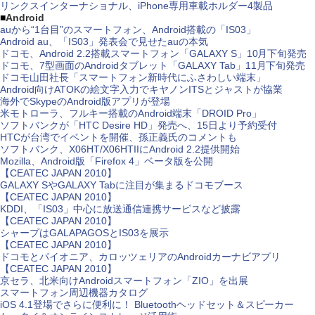
リンクスインターナショナル、iPhone専用車載ホルダー4製品
■
Android
auから“1台目”のスマートフォン、Android搭載の「IS03」
Android au、「IS03」発表会で見せたauの本気
ドコモ、Android 2.2搭載スマートフォン「GALAXY S」10月下旬発売
ドコモ、7型画面のAndroidタブレット「GALAXY Tab」11月下旬発売
ドコモ山田社長「スマートフォン新時代にふさわしい端末」
Android向けATOKの絵文字入力でキヤノンITSとジャストが協業
海外でSkypeのAndroid版アプリが登場
米モトローラ、フルキー搭載のAndroid端末「DROID Pro」
ソフトバンクが「HTC Desire HD」発売へ、15日より予約受付
HTCが台湾でイベントを開催、孫正義氏のコメントも
ソフトバンク、X06HT/X06HTIIにAndroid 2.2提供開始
Mozilla、Android版「Firefox 4」ベータ版を公開
【CEATEC JAPAN 2010】
GALAXY SやGALAXY Tabに注目が集まるドコモブース
【CEATEC JAPAN 2010】
KDDI、「IS03」中心に放送通信連携サービスなど披露
【CEATEC JAPAN 2010】
シャープはGALAPAGOSとIS03を展示
【CEATEC JAPAN 2010】
ドコモとパイオニア、カロッツェリアのAndroidカーナビアプリ
【CEATEC JAPAN 2010】
京セラ、北米向けAndroidスマートフォン「ZIO」を出展
スマートフォン周辺機器カタログ
iOS 4.1登場でさらに便利に！ Bluetoothヘッドセット＆スピーカー