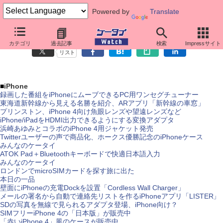
Powered by
Translate
先週のスマートフォン関連ニュース（10月4日～10月10日）
カテゴリ
過去記事
検索
Impressサイト
リスト
■
iPhone
録画した番組をiPhoneにムーブできるPC用ワンセグチューナー
東海道新幹線から見える名勝を紹介、ARアプリ「新幹線の車窓」
プリンストン、iPhone 4向け魚眼レンズや望遠レンズなど
iPhone/iPadをHDMI出力できるようにする変換アダプタ
浜崎あゆみとコラボのiPhone 4用ジャケット発売
Twitterユーザーの声で商品化、ホークス優勝記念のiPhoneケース
みんなのケータイ
ATOK Pad＋Bluetoothキーボードで快適日本語入力
みんなのケータイ
ロンドンでmicroSIMカードを探す旅に出た
本日の一品
壁面にiPhoneの充電Dockを設置「Cordless Wall Charger」
メールの署名から自動で連絡先リストを作るiPhoneアプリ「LISTER」
SDの写真を無線で見られるアダプタ登場、iPhone向け？
SIMフリーiPhone 4の「日本版」が販売中
「赤いiPhone 4」風のケースが販売中