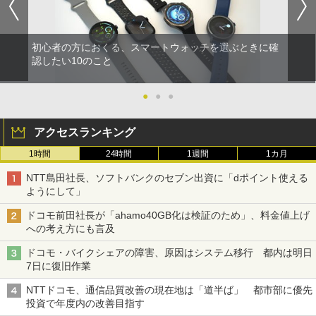
初心者の方におくる、スマートウォッチを選ぶときに確
認したい10のこと
●
●
●
アクセスランキング
1時間
24時間
1週間
1カ月
NTT島田社長、ソフトバンクのセブン出資に「dポイント使える
ようにして」
ドコモ前田社長が「ahamo40GB化は検証のため」、料金値上げ
への考え方にも言及
ドコモ・バイクシェアの障害、原因はシステム移行 都内は明日
7日に復旧作業
NTTドコモ、通信品質改善の現在地は「道半ば」 都市部に優先
投資で年度内の改善目指す