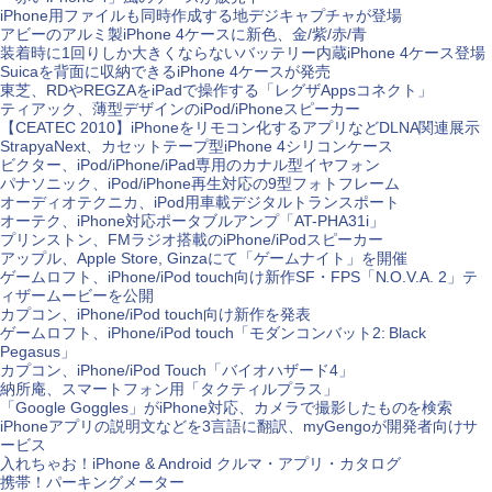
iPhone用ファイルも同時作成する地デジキャプチャが登場
アビーのアルミ製iPhone 4ケースに新色、金/紫/赤/青
装着時に1回りしか大きくならないバッテリー内蔵iPhone 4ケース登場
Suicaを背面に収納できるiPhone 4ケースが発売
東芝、RDやREGZAをiPadで操作する「レグザAppsコネクト」
ティアック、薄型デザインのiPod/iPhoneスピーカー
【CEATEC 2010】iPhoneをリモコン化するアプリなどDLNA関連展示
StrapyaNext、カセットテープ型iPhone 4シリコンケース
ビクター、iPod/iPhone/iPad専用のカナル型イヤフォン
パナソニック、iPod/iPhone再生対応の9型フォトフレーム
オーディオテクニカ、iPod用車載デジタルトランスポート
オーテク、iPhone対応ポータブルアンプ「AT-PHA31i」
プリンストン、FMラジオ搭載のiPhone/iPodスピーカー
アップル、Apple Store, Ginzaにて「ゲームナイト」を開催
ゲームロフト、iPhone/iPod touch向け新作SF・FPS「N.O.V.A. 2」テ
ィザームービーを公開
カプコン、iPhone/iPod touch向け新作を発表
ゲームロフト、iPhone/iPod touch「モダンコンバット2: Black
Pegasus」
カプコン、iPhone/iPod Touch「バイオハザード4」
納所庵、スマートフォン用「タクティルプラス」
「Google Goggles」がiPhone対応、カメラで撮影したものを検索
iPhoneアプリの説明文などを3言語に翻訳、myGengoが開発者向けサ
ービス
入れちゃお！iPhone & Android クルマ・アプリ・カタログ
携帯！パーキングメーター