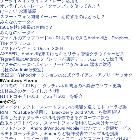
ケータイ＆オンラインストレージ活用術
オンラインストレージ「クオンプ」を使ってみよう
けーたい お題部屋
スマートフォン開発メーカー、期待するのはどっち？
みんなのケータイ
IS01を秋の夜長のお供に？
みんなのケータイ
ファイルのアップロードやURL共有もできるAndroid版「Dropbox」
The クラッシュ！
ソフトバンク HTC Desire X06HT
AXSEED、Android端末向けセキュリティ管理クラウドサービス
Tegra搭載のAndroidタブレットが店頭デモ、スムースな操作感
ツクモのケータイポイントサービスがAndroid端末に対応
【杜のAndroid研究室】
第22回：Yahoo!オークションの公式クライアントアプリ「ヤフオク」
■
Windows Phone
ドコモの「T-01B」、タッチパネル関連の不具合でソフト更新
法林岳之のケータイしようぜ!!
NTTドコモ「T-01B」とau「IS02」を紹介！
■
その他
米マイクロソフト、スマートフォンの機能を巡りモトローラ提訴
RIM、YouTubeを活用し「BlackBerry Bold 9700」を動画解説
装着したままタッチパネルを操作できるグローブに新色
凸版とソフトバンク、スマートフォン活用の法人向けサービス
ソフトバンク、Android/Windows Mobile向けパケット定額サービス
米モトローラ子会社、iPhoneなど特許侵害でアップルを提訴
ニフティ、「スイーツ部」「シュフモ」などスマートフォン対応に