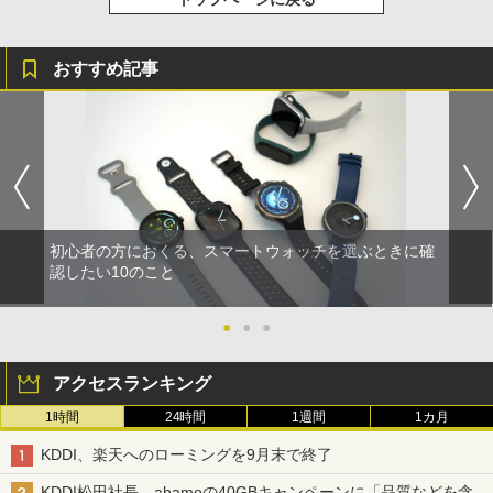
おすすめ記事
初心者の方におくる、スマートウォッチを選ぶときに確
認したい10のこと
●
●
●
アクセスランキング
1時間
24時間
1週間
1カ月
KDDI、楽天へのローミングを9月末で終了
KDDI松田社長、ahamoの40GBキャンペーンに「品質などを含