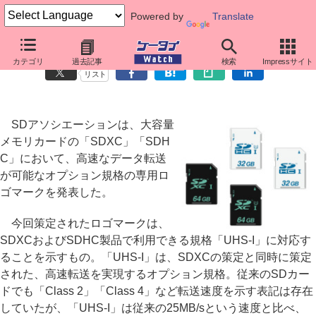
Powered by
Translate
SDXC/SDHCの高速規格にロゴマーク
カテゴリ
過去記事
検索
Impressサイト
リスト
SDアソシエーションは、大容量
メモリカードの「SDXC」「SDH
C」において、高速なデータ転送
が可能なオプション規格の専用ロ
ゴマークを発表した。
今回策定されたロゴマークは、
SDXCおよびSDHC製品で利用できる規格「UHS-I」に対応す
ることを示すもの。「UHS-I」は、SDXCの策定と同時に策定
された、高速転送を実現するオプション規格。従来のSDカー
ドでも「Class 2」「Class 4」など転送速度を示す表記は存在
していたが、「UHS-I」は従来の25MB/sという速度と比べ、