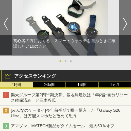
初心者の方におくる、スマートウォッチを選ぶときに確
認したい10のこと
●
●
●
アクセスランキング
1時間
24時間
1週間
1カ月
楽天グループ第2四半期決算、基地局建設は「年内計画分リソー
ス確保済み」と三木谷氏
[みんなのケータイ]今年前半期で唯一購入した「Galaxy S26
Ultra」は万能スマホだと改めて思う
アマゾン、MATECH製品がタイムセール 最大50％オフ