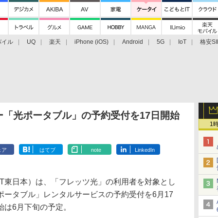
バイル
UQ
楽天
iPhone (iOS)
Android
5G
IoT
格安SI
アクセサリー
業界動向
法人向け
最新技術/その他
ー「光ポータブル」の予約受付を17日開始
1
ェア
はてブ
note
LinkedIn
T東日本）は、「フレッツ光」の利用者を対象とし
ポータブル」レンタルサービスの予約受付を6月17
始は6月下旬の予定。