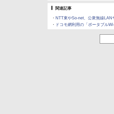
関連記事
・
NTT東やSo-net、公衆無線L
・
ドコモ網利用の「ポータブルWi-