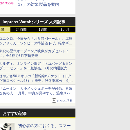
17」の対象製品を案内
Impress Watchシリーズ 人気記事
時間
24時間
1週間
1カ月
ユニクロ、今日から「お盆特別セール」。涼感
シアサッカーワンピース待望値下げ、撥水ギア
ショーツは1990円に
東映の歴代オープニング映像がカプセルトイ
に。全5種で8月下旬発売
カルディ、オンライン限定「ネコバッグ＆タン
ブラーセット」を一般販売。7月の抽選販売の
当選無効分
はやぶさ50％オフの「新幹線eチケット（トク
だ値スペシャル28）」発売。秋冬乗車分、えき
ねっと限定
「ムーミン」大小メッシュポーチが付録、素敵
なあの人 11月号。中身が見やすく、温泉スパに
も使える
もっと見る
おすすめ記事
初心者の方におくる、スマー