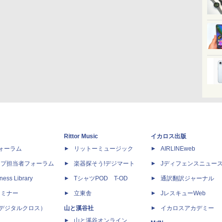
Rittor Music
イカロス出版
dフォーラム
リットーミュージック
AIRLINEweb
ップ担当者フォーラム
楽器探そう!デジマート
Jディフェンスニュー
ness Library
TシャツPOD T-OD
通訳翻訳ジャーナル
セミナー
立東舎
JレスキューWeb
 X（デジタルクロス）
山と溪谷社
イカロスアカデミー
山と溪谷オンライン