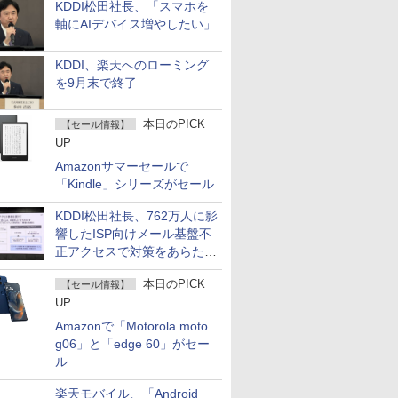
KDDI松田社長、「スマホを
軸にAIデバイス増やしたい」
KDDI、楽天へのローミング
を9月末で終了
本日のPICK
【セール情報】
UP
Amazonサマーセールで
「Kindle」シリーズがセール
KDDI松田社長、762万人に影
響したISP向けメール基盤不
正アクセスで対策をあらため
て説明
本日のPICK
【セール情報】
UP
Amazonで「Motorola moto
g06」と「edge 60」がセー
ル
楽天モバイル、「Android