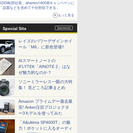
KDDI松田社長、ahamoの40GBキャンペーンに
「品質などを含めて十分対抗できる」
もっと見る
Special Site
レイズのパワーデザインホイ
ール「M6」に新色登場!!
AIスマートノートの
iFLYTEK「AINOTE 2」はな
ぜ魅力的なのか？
ソニーミラーレス一眼の大特
集！ 見どころ記事まとめ
Amazon プライムデー過去最
安! Anker注目プロジェクタ
ー3モデルを使ってみた
「A&ultima SP4000T」の魅
力！ポケットに入るオーディ