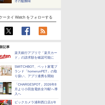
オの醍醐味
ケータイ Watch をフォローする
新記事
楽天銀行アプリで「楽天カー
ド」の請求額を確認可能に
SWITCHBOT、ペット家電ブ
ランド「homerunPET」の取
り扱い、アプリ連携を開始
「CHARGESPOT」2026年8
月より小田急電鉄全70駅へ導
入へ
ビックカメラ浦和西口店が8