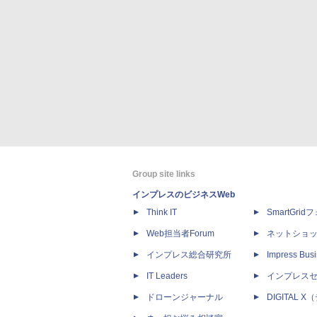
Group site links
インプレスのビジネスWeb
Think IT
SmartGri
Web担当者Forum
ネットショ
インプレス総合研究所
Impress Busi
IT Leaders
インプレス
ドローンジャーナル
DIGITAL