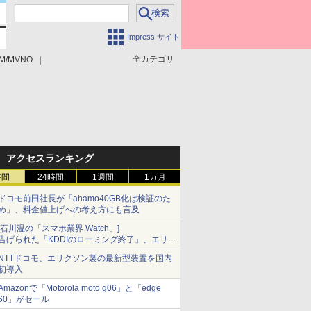
Impress サイト
全カテゴリ
M/MVNO
アクセスランキング
時間
24時間
1週間
1カ月
ドコモ前田社長が「ahamo40GB化は検証のた
め」、料金値上げへの考え方にも言及
[石川温の「スマホ業界 Watch」]
告げられた「KDDIのローミング終了」、エリア
マップの落とし穴と楽天モバイルの課題
NTTドコモ、エリクソン製の最新型装置を国内
初導入
Amazonで「Motorola moto g06」と「edge
60」がセール