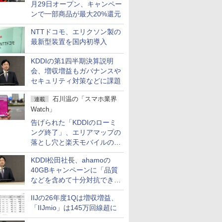
月29日オープン、キャンペー
ンで一部商品が最大20%還元
NTTドコモ、エリクソン製の
最新型装置を国内初導入
KDDIの第1四半期決算説明
会、増収増益もガバナンスや
セキュリティ対策などに課題
石川温の「スマホ業界
連載
Watch」
告げられた「KDDIのローミ
ング終了」、エリアマップの
落とし穴と楽天モバイルの課
題
KDDI松田社長、ahamoの
40GBキャンペーンに「品質
などを含めて十分対抗でき
る」
IIJの26年度1Qは増収増益、
「IIJmio」は145万回線超に