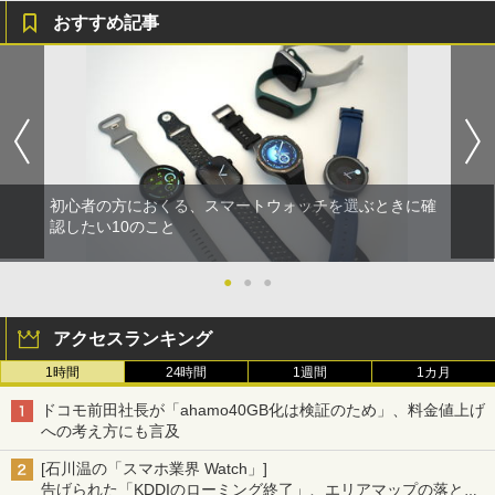
おすすめ記事
初心者の方におくる、スマートウォッチを選ぶときに確
認したい10のこと
●
●
●
アクセスランキング
1時間
24時間
1週間
1カ月
ドコモ前田社長が「ahamo40GB化は検証のため」、料金値上げ
への考え方にも言及
[石川温の「スマホ業界 Watch」]
告げられた「KDDIのローミング終了」、エリアマップの落とし