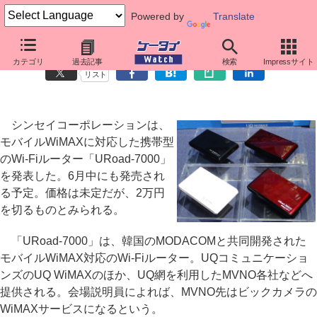
Powered by
Translate
シンセイ、WiMAX対応のWi-Fiルーター「URoad-7000」
カテゴリ
過去記事
検索
Impressサイト
リスト
シンセイコーポレーションは、
モバイルWiMAXに対応した携帯型
のWi-Fiルーター「URoad-7000」
を発表した。6月中にも発売され
る予定。価格は未定だが、2万円
を切るものとみられる。
「URoad-7000」は、韓国のMODACOMと共同開発された
モバイルWiMAX対応のWi-Fiルーター。UQコミュニケーショ
ンズのUQ WiMAXのほか、UQ網を利用したMVNO各社などへ
提供される。会場説明員によれば、MVNO先はビックカメラの
WiMAXサービスになるという。