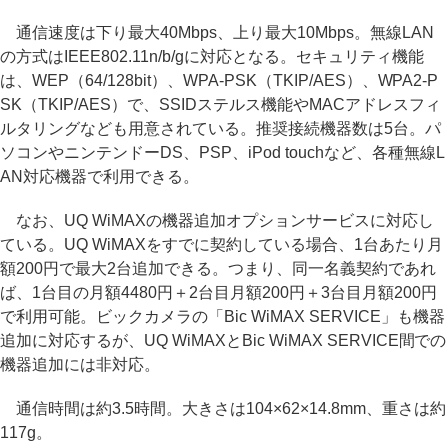
通信速度は下り最大40Mbps、上り最大10Mbps。無線LAN
の方式はIEEE802.11n/b/gに対応となる。セキュリティ機能
は、WEP（64/128bit）、WPA-PSK（TKIP/AES）、WPA2-P
SK（TKIP/AES）で、SSIDステルス機能やMACアドレスフィ
ルタリングなども用意されている。推奨接続機器数は5台。パ
ソコンやニンテンドーDS、PSP、iPod touchなど、各種無線L
AN対応機器で利用できる。
なお、UQ WiMAXの機器追加オプションサービスに対応し
ている。UQ WiMAXをすでに契約している場合、1台あたり月
額200円で最大2台追加できる。つまり、同一名義契約であれ
ば、1台目の月額4480円＋2台目月額200円＋3台目月額200円
で利用可能。ビックカメラの「Bic WiMAX SERVICE」も機器
追加に対応するが、UQ WiMAXとBic WiMAX SERVICE間での
機器追加には非対応。
通信時間は約3.5時間。大きさは104×62×14.8mm、重さは約
117g。