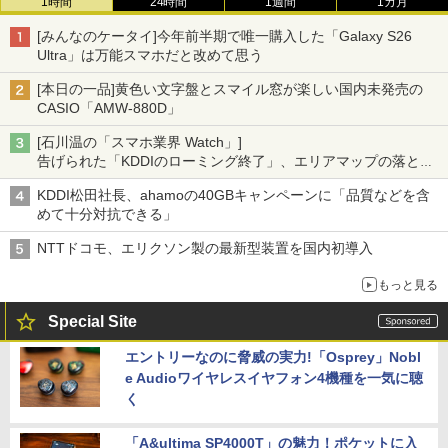
1時間
24時間
1週間
1カ月
[みんなのケータイ]今年前半期で唯一購入した「Galaxy S26
Ultra」は万能スマホだと改めて思う
[本日の一品]黄色い文字盤とスマイル窓が楽しい国内未発売の
CASIO「AMW-880D」
[石川温の「スマホ業界 Watch」]
告げられた「KDDIのローミング終了」、エリアマップの落とし
穴と楽天モバイルの課題
KDDI松田社長、ahamoの40GBキャンペーンに「品質などを含
めて十分対抗できる」
NTTドコモ、エリクソン製の最新型装置を国内初導入
もっと見る
Special Site
エントリーなのに脅威の実力!「Osprey」Nobl
e Audioワイヤレスイヤフォン4機種を一気に聴
く
「A&ultima SP4000T」の魅力！ポケットに入