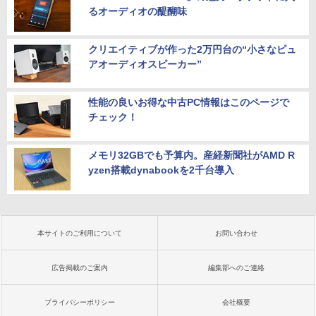
るオーディオの醍醐味
クリエイティブが作った2万円台の“小さなピュ
アオーディオスピーカー”
性能の良いお得な中古PC情報はこのページで
チェック！
メモリ32GBでも予算内。産経新聞社がAMD R
yzen搭載dynabookを2千台導入
本サイトのご利用について
お問い合わせ
広告掲載のご案内
編集部へのご連絡
プライバシーポリシー
会社概要