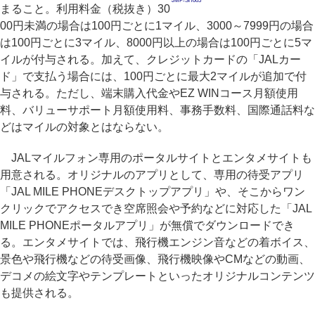
JMP-SH005
まること。利用料金（税抜き）30
00円未満の場合は100円ごとに1マイル、3000～7999円の場合
は100円ごとに3マイル、8000円以上の場合は100円ごとに5マ
イルが付与される。加えて、クレジットカードの「JALカー
ド」で支払う場合には、100円ごとに最大2マイルが追加で付
与される。ただし、端末購入代金やEZ WINコース月額使用
料、バリューサポート月額使用料、事務手数料、国際通話料な
どはマイルの対象とはならない。
JALマイルフォン専用のポータルサイトとエンタメサイトも
用意される。オリジナルのアプリとして、専用の待受アプリ
「JAL MILE PHONEデスクトップアプリ」や、そこからワン
クリックでアクセスでき空席照会や予約などに対応した「JAL
MILE PHONEポータルアプリ」が無償でダウンロードでき
る。エンタメサイトでは、飛行機エンジン音などの着ボイス、
景色や飛行機などの待受画像、飛行機映像やCMなどの動画、
デコメの絵文字やテンプレートといったオリジナルコンテンツ
も提供される。