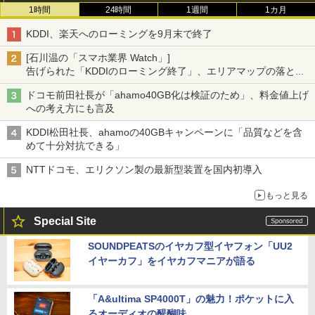
1時間
24時間
1週間
1カ月
KDDI、楽天へのローミングを9月末で終了
[石川温の「スマホ業界 Watch」]
告げられた「KDDIのローミング終了」、エリアマップの落とし
穴と楽天モバイルの課題
ドコモ前田社長が「ahamo40GB化は検証のため」、料金値上げ
への考え方にも言及
KDDI松田社長、ahamoの40GBキャンペーンに「品質などを含
めて十分対抗できる」
NTTドコモ、エリクソン製の最新型装置を国内初導入
もっと見る
Special Site
SOUNDPEATSのイヤカフ型イヤフォン「UU2
イヤーカフ」をイヤカフマニアが語る
「A&ultima SP4000T」の魅力！ポケットに入
るオーディオの醍醐味