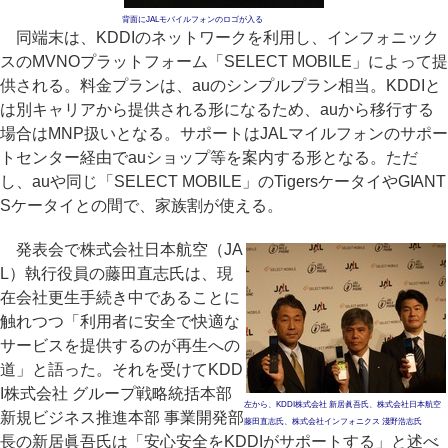
背面にJALモバイルフォンのロゴが入る
同端末は、KDDIのネットワークを利用し、インフォニック
スのMVNOプラットフォーム「SELECT MOBILE」によって提
供される。料金プランは、auのシンプルプラン相当。KDDIと
は別キャリアから提供される形になるため、auから移行する
場合はMNP扱いとなる。サポートはJALマイルフォンのサポー
トセンター経由でauショップ等を案内する形となる。ただ
し、auや同じ「SELECT MOBILE」のTigersケータイやGIANT
Sケータイとの間で、家族割が使える。
発表会で株式会社日本航空（JA
L）執行役員の藤田直志氏は、現
在会社更生手続き中であることに
触れつつ「利用者に安全で快適な
サービスを提供するのが再生への
道」と語った。それを受けてKDD
I株式会社 グループ戦略統括本部
左から、KDDI株式会社 新居眞吾氏、株式会社日本航空
新規ビジネス推進本部 事業開発部
藤田直志氏、株式会社インフォニクス 淺野浩志氏
長の新居眞吾氏は「安心安全をKDDIがサポートする」と述べ