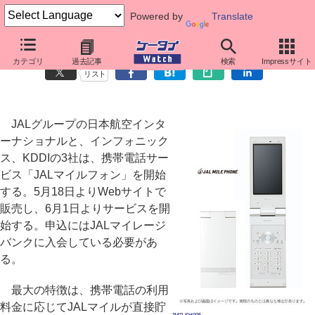
Powered by
Translate
通話や通信でマイルが貯まる「JALマイルフォン」
カテゴリ
過去記事
検索
Impressサイト
リスト
JALグループの日本航空インタ
ーナショナルと、インフォニック
ス、KDDIの3社は、携帯電話サー
ビス「JALマイルフォン」を開始
する。5月18日よりWebサイトで
販売し、6月1日よりサービスを開
始する。申込にはJALマイレージ
バンクに入会している必要があ
る。
最大の特徴は、携帯電話の利用
料金に応じてJALマイルが直接貯