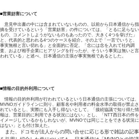
■
営業妨害について
意見申出書の中には含まれていないものの、以前から日本通信から指
摘を受けているという「営業妨害」の件については、「とるに足らない
もの、コメントしようがないものもあったので、大きく4つを挙げた」
と、代表的と思われる4つのケースを紹介。その上で「一言でいうと、
事実無根と言い切れる」と全面的に否定。「念には念を入れて社内調
査、および相手企業にヒアリングを行ったが、そういう事実は無いと言
われている」と述べ、日本通信の主張が事実無根であるとした。
■
情報の目的外利用について
情報の目的外利用が行われているという日本通信の主張については、
MVNOガイドラインに則り、顧客名や利用者の料金水準の取得が禁止さ
れているとし、実際にも入手し得ないとして、「接続協議で知り得た情
報は、営業目的に利用できる状況にはない」とし、「NTT西日本の件を
イメージしているかもしれないが、MVNOでは同じことをできる状況に
はない」とも付け加えた。
また、ドコモが法人からの問い合せに応じる形で雑誌の記事