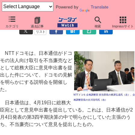
Powered by
Translate
ドコモ、日本通信の「不当廉売」指摘に反論
カテゴリ
過去記事
検索
Impressサイト
リスト
NTTドコモは、日本通信がドコ
モの法人向け取引を不当廉売など
として総務大臣に意見申出書を提
出した件について、ドコモの見解
を明らかにする説明会を開催し
た。
NTTドコモ 企画調整室 担当部長の梶原弘道氏（左）、企
画調整室長の古川浩司氏（右）
日本通信は、4月19日に総務大
臣宛として意見申出書を提出している。これは、日本通信が2
月4日発表の第3四半期決算の中で明らかにしていた主張のう
ち、不当廉売について意見を提出したもの。