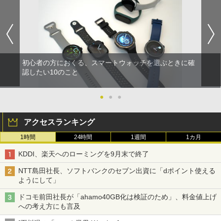
初心者の方におくる、スマートウォッチを選ぶときに確
認したい10のこと
●
●
●
アクセスランキング
1時間
24時間
1週間
1カ月
KDDI、楽天へのローミングを9月末で終了
NTT島田社長、ソフトバンクのセブン出資に「dポイント使える
ようにして」
ドコモ前田社長が「ahamo40GB化は検証のため」、料金値上げ
への考え方にも言及