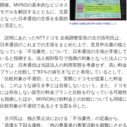
開催。MVNOの基本的なビジネス
モデルを解説するとともに、主題
となった日本通信の主張を全面的
不当廉売の指摘は割引率の比較が不適切とした
に否定した。
説明にあたったNTTドコモ 企画調整室長の古川浩司氏は、
日本通信のこれまでの主張をまとめた上で、意見申出書の核と
なっている「不当廉売」について、日本通信の主張が矛盾して
いると指摘する。法人相対取引で指摘の対象となった法人につ
いては、日本通信は当該法人の利用実態を考慮せず、高い料金
プランと比較して“83％の値引き”などと表現しているとして、
「比較対象が不適切」とした。実際にドコモが提案した料金
も、このような値引き率とは合致しないという。また、ドコモ
には存在しない架空の料金プランと比較を行なっている可能性
も指摘したほか、MVNO向け卸料金との比較についても同様に
比較対象が不適切であるとする図を示した。
古川氏は、独占禁止法における「不当廉売」の定義から、
「原価を下回る価格」「他の事業者の事業活動を困難にさせる