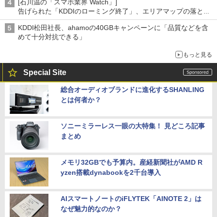
[石川温の「スマホ業界 Watch」]
告げられた「KDDIのローミング終了」、エリアマップの落とし
穴と楽天モバイルの課題
KDDI松田社長、ahamoの40GBキャンペーンに「品質などを含
めて十分対抗できる」
もっと見る
Special Site
総合オーディオブランドに進化するSHANLING
とは何者か？
ソニーミラーレス一眼の大特集！ 見どころ記事
まとめ
メモリ32GBでも予算内。産経新聞社がAMD R
yzen搭載dynabookを2千台導入
AIスマートノートのiFLYTEK「AINOTE 2」は
なぜ魅力的なのか？