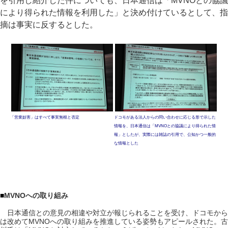
を引用し紹介した件についても、日本通信は「MVNOとの協議
により得られた情報を利用した」と決め付けているとして、指
摘は事実に反するとした。
「営業妨害」はすべて事実無根と否定
ドコモがある法人からの問い合わせに応じる形で示した
情報を、日本通信は「MVNOとの協議により得られた情
報」としたが、実際には雑誌の引用で、公知かつ一般的
な情報とした
■
MVNOへの取り組み
日本通信との意見の相違や対立が報じられることを受け、ドコモから
は改めてMVNOへの取り組みを推進している姿勢もアピールされた。古