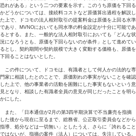
恐れがある」という二つの要素を示す。このうち原価を下回る
かどうかについては、接続料コストなど原価算出過程を解説し
た上で、ドコモの法人相対取引の提案料金は原価を上回る水準
であり、MVNOにおいても同水準の料金設定が十分に可能であ
るとする。また、一般的な法人相対取引においても「どんな状
況になろうとも、原価を下回らないのが条件」として進めてい
るとし、契約期間や契約規模で大きく変動する価格も、原価を
下回ることはないとした。
この件について、ドコモは、有識者として何人かの法的な専
門家に相談したとのことで、原価割れの事実がないことを確認
した上で、他の事業者の活動を困難にした事実もないという意
見となり、相談した有識者全員の意見が同じだったことを明ら
かにした。
また、「日本通信が2月の第3四半期決算で不当廉売を指摘
した後から現在に至るまで、総務省、公正取引委員会などから
指導、処分などは一切無い」としたうえ、さらに「誇れること
ではないが、指摘の案件（法人）については、失注している。