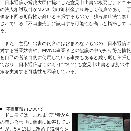
日本通信が総務大臣に提出した意見申出書の概要は、ドコモ
の法人相対取引がMVNO向け卸料金より著しく低廉であり、原
価を下回る可能性が高いと主張するもので、独占禁止法で禁止
されている「不当廉売」に該当する可能性が高いと指摘してい
る。
また、意見申出書の内容には含まれないものの、日本通信に
対する営業妨害や、MVNO事業者との協議の中で知り得た情報
を自己の営業目的に使用している事実もあると繰り返し主張し
ており、日本通信はこの2点についても意見申出書とは別の対
策を実施する可能性を示唆している。
■
「不当廉売」について
ドコモでは、これまで記者から
の問い合わせに個別に回答してい
たが、5月13日に改めて説明会を