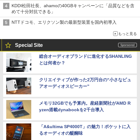
KDDI松田社長、ahamoの40GBキャンペーンに「品質などを含
めて十分対抗できる」
NTTドコモ、エリクソン製の最新型装置を国内初導入
もっと見る
Special Site
総合オーディオブランドに進化するSHANLING
とは何者か？
クリエイティブが作った2万円台の“小さなピュ
アオーディオスピーカー”
メモリ32GBでも予算内。産経新聞社がAMD R
yzen搭載dynabookを2千台導入
「A&ultima SP4000T」の魅力！ポケットに入
るオーディオの醍醐味