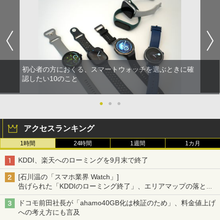
初心者の方におくる、スマートウォッチを選ぶときに確
認したい10のこと
●
●
●
アクセスランキング
1時間
24時間
1週間
1カ月
KDDI、楽天へのローミングを9月末で終了
[石川温の「スマホ業界 Watch」]
告げられた「KDDIのローミング終了」、エリアマップの落とし
穴と楽天モバイルの課題
ドコモ前田社長が「ahamo40GB化は検証のため」、料金値上げ
への考え方にも言及