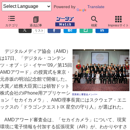
Powered by
Translate
第15回AMDアワード、大賞は「セカイカメラ」
カテゴリ
過去記事
検索
Impressサイト
リスト
デジタルメディア協会（AMD）
は17日、「デジタル・コンテン
ツ・オブ・ジ・イヤー’09／第15回
AMDアワード」の授賞式を東京・
元赤坂の明治記念館で開催した。
大賞／総務大臣賞には頓智ドット
株式会社のiPhone用アプリケーシ
受賞者と審査会メンバー
ョン「セカイカメラ」、AMD理事長賞にはスクウェア・エニ
ックスの「ドラゴンクエストIX 星空の守り人」が選ばれた。
AMDアワード審査会は、「セカイカメラ」について、現実
環境に電子情報を付加する拡張現実（AR）が、わかりやすさ