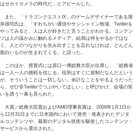
はセカイカメラの時代だ」とアピールした。
また、「ドラゴンクエストIX」のゲームデザイナーである堀
井雄司氏は、「すれちがい通信やサンシャイン牧場、Twitterを
やってみると、人は人が好きだと言うことがわかる。コンテン
ツは人の温かみに触れるメディア。結局は何をやるかではな
く、人とのつながりを生み出すことを忘れなければ、どんどん
面白いものが生まれてくる」と語った。
このほか、授賞式には原口一博総務大臣が出席し、「総務省
は一人一人の挑戦を信じる。役所はすぐに規制だなんだという
が、そういうことは一切しない。余計なことをやるようだった
ら、ぜひ非Twitterでつぶやいてほしい」と呼びかけ、会場の笑
いを誘う一幕も見られた。
大賞／総務大臣賞およびAMD理事長賞は、2009年1月1日か
ら12月31日までに日本国内において発売・発表されたデジタ
ルコンテンツや、最新のデジタル技術を駆使したコンテンツ・
サービスから選出された。