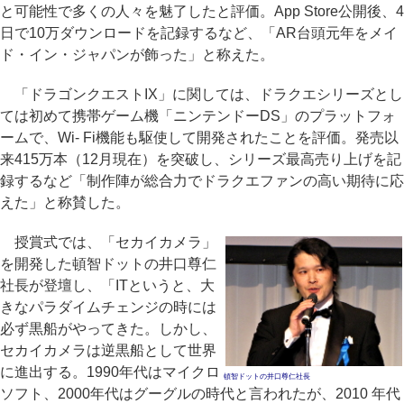
と可能性で多くの人々を魅了したと評価。App Store公開後、4
日で10万ダウンロードを記録するなど、「AR台頭元年をメイ
ド・イン・ジャパンが飾った」と称えた。
「ドラゴンクエストIX」に関しては、ドラクエシリーズとし
ては初めて携帯ゲーム機「ニンテンドーDS」のプラットフォ
ームで、Wi- Fi機能も駆使して開発されたことを評価。発売以
来415万本（12月現在）を突破し、シリーズ最高売り上げを記
録するなど「制作陣が総合力でドラクエファンの高い期待に応
えた」と称賛した。
授賞式では、「セカイカメラ」
を開発した頓智ドットの井口尊仁
社長が登壇し、「ITというと、大
きなパラダイムチェンジの時には
必ず黒船がやってきた。しかし、
セカイカメラは逆黒船として世界
に進出する。1990年代はマイクロ
頓智ドットの井口尊仁社長
ソフト、2000年代はグーグルの時代と言われたが、2010 年代